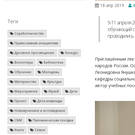
18 апр 2019
Ф
Теги
9-11 апреля 
обучающий се
Соработничество
проводились 
Православная инициатива
Духовное просвещение
Конкурс
Приглашённым лект
Волонтеры
Библиотека
народов России. О
Леонидовна Янушкя
Обучение
Молодежь
кафедры социально
Материнство
Культура
автор учебных пос
Мероприятие
Музей
Дети
Проект
Дети-инвалиды
Новомученики и исповедники
СМИ
Паломническая поездка
Книга
Семья