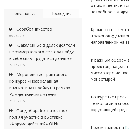
от излишеств, в т
потребностям друг
Популярные
Последние
Соработничество
Кроме того, темат
и законов функцио
05.06.2018
направленной на з
«Закалённые в делах деятели
некоммерческого сектора найдут
в себе силы трудиться дальше»
К важным сферам д
22.07.2015
проектов, нацелен
миссионерские про
Мероприятия грантового
монастырей.
конкурса «Православная
инициатива» пройдут в рамках
Рождественских чтений
Конкурсные проект
21.01.2015
технологий и спос
окружающей среде
Фонд «Соработничество»
принял участие в выставке
«Форума действий» ОНФ
Прием заявок на
К