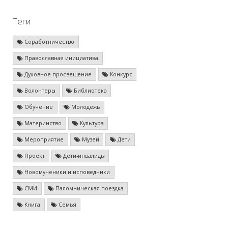
Теги
Соработничество
Православная инициатива
Духовное просвещение
Конкурс
Волонтеры
Библиотека
Обучение
Молодежь
Материнство
Культура
Мероприятие
Музей
Дети
Проект
Дети-инвалиды
Новомученики и исповедники
СМИ
Паломническая поездка
Книга
Семья