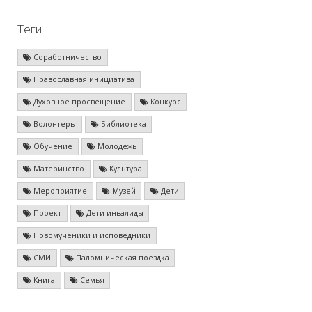
Теги
Соработничество
Православная инициатива
Духовное просвещение
Конкурс
Волонтеры
Библиотека
Обучение
Молодежь
Материнство
Культура
Мероприятие
Музей
Дети
Проект
Дети-инвалиды
Новомученики и исповедники
СМИ
Паломническая поездка
Книга
Семья