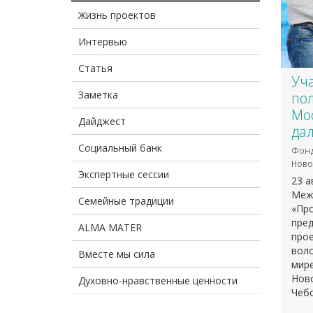
Жизнь проектов
Интервью
Статья
Уч
Заметка
по
Мос
Дайджест
да
Социальный банк
Фонд
Ново
Экспертные сессии
23 а
Меж
Семейные традиции
«Пр
пред
ALMA MATER
прое
воло
Вместе мы сила
мире
Ново
Духовно-нравственные ценности
Чеб