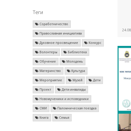
Теги
Соработничество
24.08
Православная инициатива
Духовное просвещение
Конкурс
Волонтеры
Библиотека
Обучение
Молодежь
Материнство
Культура
Мероприятие
Музей
Дети
Проект
Дети-инвалиды
Новомученики и исповедники
СМИ
Паломническая поездка
Книга
Семья