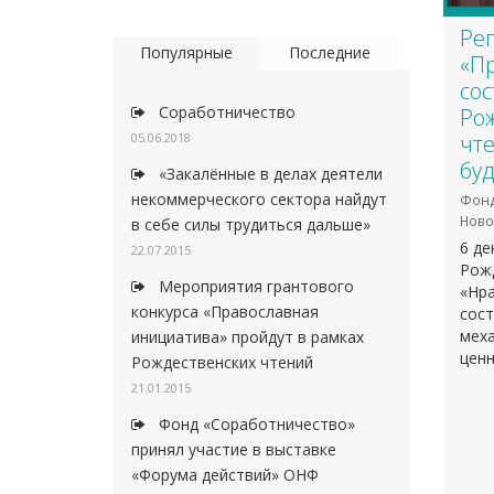
Ре
Популярные
Последние
«П
сос
Соработничество
Ро
05.06.2018
чт
буд
«Закалённые в делах деятели
некоммерческого сектора найдут
Фонд
Ново
в себе силы трудиться дальше»
6 де
22.07.2015
Рож
Мероприятия грантового
«Нра
конкурса «Православная
сост
мех
инициатива» пройдут в рамках
ценн
Рождественских чтений
21.01.2015
Фонд «Соработничество»
принял участие в выставке
«Форума действий» ОНФ