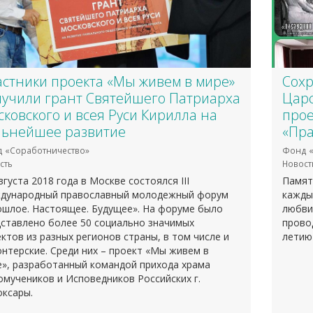
астники проекта «Мы живем в мире»
Сохр
лучили грант Святейшего Патриарха
Царс
ковского и всея Руси Кирилла на
прое
льнейшее развитие
«Пра
 «Соработничество»
Фонд «
сть
Новост
вгуста 2018 года в Москве состоялся III
Памят
дународный православный молодежный форум
кажды
ошлое. Настоящее. Будущее». На форуме было
любви
ставлено более 50 социально значимых
прово
ктов из разных регионов страны, в том числе и
летию
нтерские. Среди них – проект «Мы живем в
», разработанный командой прихода храма
мучеников и Исповедников Российских г.
оксары.