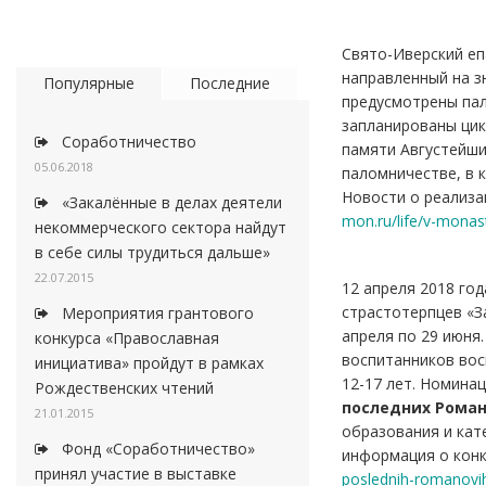
Свято-Иверский еп
направленный на з
Популярные
Последние
предусмотрены пал
запланированы цик
Соработничество
памяти Августейши
05.06.2018
паломничестве, в 
Новости о реализа
«Закалённые в делах деятели
mon.ru/life/v-monas
некоммерческого сектора найдут
в себе силы трудиться дальше»
22.07.2015
12 апреля 2018 го
страстотерпцев «З
Мероприятия грантового
апреля по 29 июня
конкурса «Православная
воспитанников вос
инициатива» пройдут в рамках
12-17 лет. Номинац
Рождественских чтений
последних Рома
21.01.2015
образования и кат
Фонд «Соработничество»
информация о конк
принял участие в выставке
poslednih-romanovi