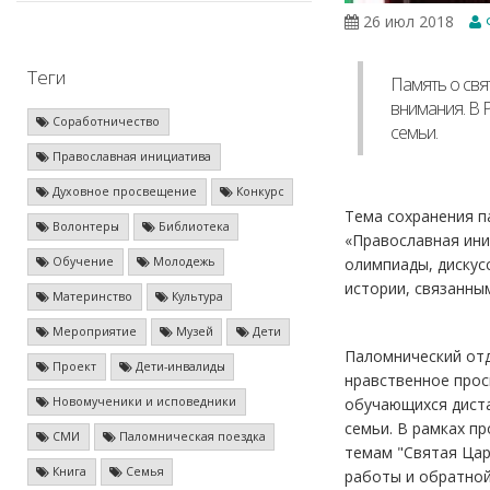
26 июл 2018
Теги
Память о свя
внимания. В 
Соработничество
семьи.
Православная инициатива
Духовное просвещение
Конкурс
Тема сохранения п
Волонтеры
Библиотека
«Православная иниц
олимпиады, дискус
Обучение
Молодежь
истории, связанны
Материнство
Культура
Мероприятие
Музей
Дети
Паломнический отд
Проект
Дети-инвалиды
нравственное прос
обучающихся диста
Новомученики и исповедники
cемьи. В рамках п
СМИ
Паломническая поездка
темам "Святая Царс
Книга
Семья
работы и обратной