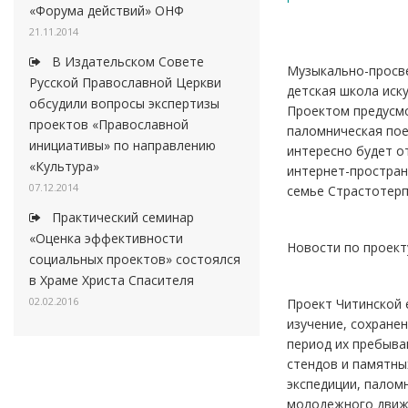
«Форума действий» ОНФ
21.11.2014
В Издательском Совете
Музыкально-просв
Русской Православной Церкви
детская школа иск
обсудили вопросы экспертизы
Проектом предусмо
проектов «Православной
паломническая пое
инициативы» по направлению
интересно будет о
«Культура»
интернет-простран
07.12.2014
семье Страстотерп
Практический семинар
«Оценка эффективности
Новости по проект
социальных проектов» состоялся
в Храме Христа Спасителя
02.02.2016
Проект Читинской
изучение, сохранен
период их пребыва
стендов и памятны
экспедиции, палом
молодежного движе