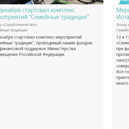
декабря стартовал комплекс
Меро
роприятий "Семейные традиции"
Исп
 «Соработничество»
Фонд «
йные традиции
Семей
екабря стартовал комплекс мероприятий
12 и 
мейные традиции", проводимый нашим фондом
«Семе
 финансовой поддержке Министерства
при ф
свещения Российской Федерации.
просв
смогу
совер
Все г
прият
много