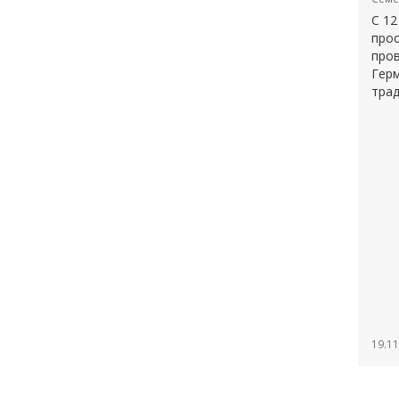
С 12
прос
пров
Герм
трад
19.11