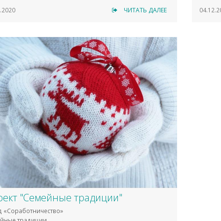
.2020
ЧИТАТЬ ДАЛЕЕ
04.12.2
оект "Семейные традиции"
 «Соработничество»
йные традиции