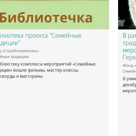
блиотека проекта "Семейные
В ра
адиции"
тра
меро
 «Соработничество»
Гер
йные традиции
иблиотеку комплекса мероприятий «Семейные
Фонд «
иции» вошли фильмы, мастер-классы,
Семей
сворды и викторины.
В рам
декаб
мероп