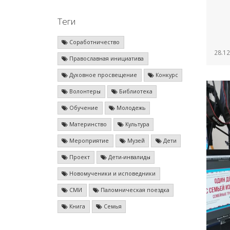
Теги
Соработничество
28.12
Православная инициатива
Духовное просвещение
Конкурс
Волонтеры
Библиотека
Обучение
Молодежь
Материнство
Культура
Мероприятие
Музей
Дети
Проект
Дети-инвалиды
Новомученики и исповедники
СМИ
Паломническая поездка
Книга
Семья