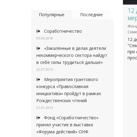
12 
Популярные
Последние
ме
Фонд
Соработничество
Семе
05.06.2018
12 д
"Се
«Закалённые в делах деятели
при
некоммерческого сектора найдут
про
в себе силы трудиться дальше»
22.07.2015
Мероприятия грантового
конкурса «Православная
инициатива» пройдут в рамках
Рождественских чтений
21.01.2015
Фонд «Соработничество»
принял участие в выставке
«Форума действий» ОНФ