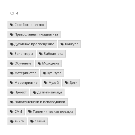
Теги
Соработничество
Православная инициатива
Духовное просвещение
Конкурс
Волонтеры
Библиотека
Обучение
Молодежь
Материнство
Культура
Мероприятие
Музей
Дети
Проект
Дети-инвалиды
Новомученики и исповедники
СМИ
Паломническая поездка
Книга
Семья