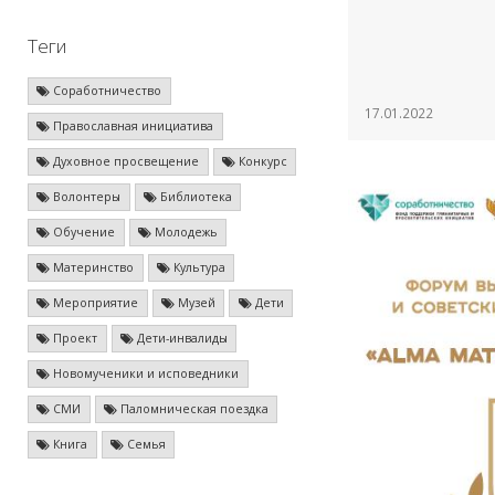
Теги
Соработничество
17.01.2022
Православная инициатива
Духовное просвещение
Конкурс
Волонтеры
Библиотека
Обучение
Молодежь
Материнство
Культура
Мероприятие
Музей
Дети
Проект
Дети-инвалиды
Новомученики и исповедники
СМИ
Паломническая поездка
Книга
Семья