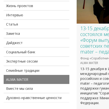
Жизнь проектов
Интервью
Статья
13-15 декаб
состоялся м
Заметка
«Форум выпу
Дайджест
советских п
mater – пед
Социальный банк
Фонд «Соработнич
Экспертные сессии
ALMA MATER
13-15 декабря в
Семейные традиции
международный 
российских и сов
ALMA MATER
mater – педагог
поддержки гуман
Вместе мы сила
инициатив “Сораб
Духовно-нравственные ценности
поддержке Мини
Федерации.