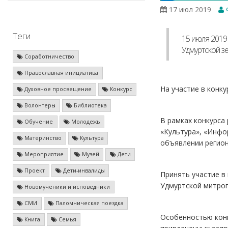
17 июл 2019
Теги
15 июля 2019
Удмуртской зе
Соработничество
Православная инициатива
На участие в конку
Духовное просвещение
Конкурс
Волонтеры
Библиотека
В рамках конкурса
Обучение
Молодежь
«Культура», «Инфо
Материнство
Культура
объявлении регион
Мероприятие
Музей
Дети
Проект
Дети-инвалиды
Принять участие в
Удмуртской митроп
Новомученики и исповедники
СМИ
Паломническая поездка
Особенностью конк
Книга
Семья