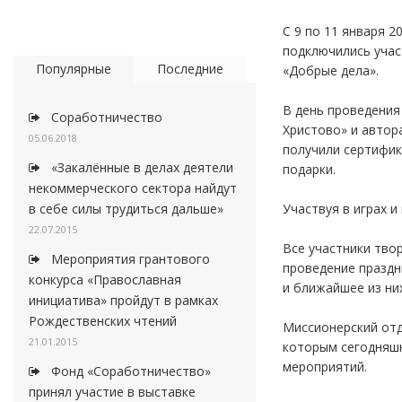
С 9 по 11 января 
подключились учас
Популярные
Последние
«Добрые дела».
В день проведения
Соработничество
Христово» и автор
05.06.2018
получили сертифик
«Закалённые в делах деятели
подарки.
некоммерческого сектора найдут
Участвуя в играх и
в себе силы трудиться дальше»
22.07.2015
Все участники тво
Мероприятия грантового
проведение праздн
конкурса «Православная
и ближайшее из ни
инициатива» пройдут в рамках
Рождественских чтений
Миссионерский отд
21.01.2015
которым сегодняшн
мероприятий.
Фонд «Соработничество»
принял участие в выставке