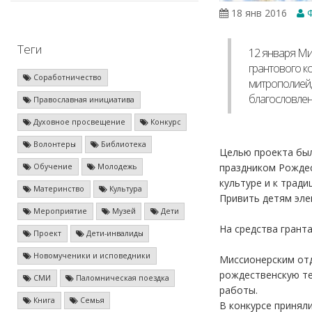
18 янв 2016
Ф
Теги
12 января Ми
грантового к
Соработничество
митрополией,
благословлен
Православная инициатива
Духовное просвещение
Конкурс
Волонтеры
Библиотека
Целью проекта был
праздником Рождес
Обучение
Молодежь
культуре и к трад
Материнство
Культура
Привить детям эле
Мероприятие
Музей
Дети
На средства грант
Проект
Дети-инвалиды
Новомученики и исповедники
Миссионерским отд
рождественскую те
СМИ
Паломническая поездка
работы.
Книга
Семья
В конкурсе приняли