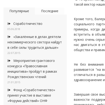
такой вектор нашег
Популярные
Последние
Кроме того, Валер
Соработничество
социального партн
примеры, когда д
05.06.2018
встретить в объяв
«Закалённые в делах деятели
нужно очень серье
некоммерческого сектора найдут
нас двигаться в 
в себе силы трудиться дальше»
общества и правам
22.07.2015
Мероприятия грантового
Не без внимания 
конкурса «Православная
развивается "на в
инициатива» пройдут в рамках
отличаться в разы
Рождественских чтений
здравоохранение и
21.01.2015
Фонд «Соработничество»
Завершая свое выс
принял участие в выставке
важности поддерж
«Форума действий» ОНФ
принималась дейс