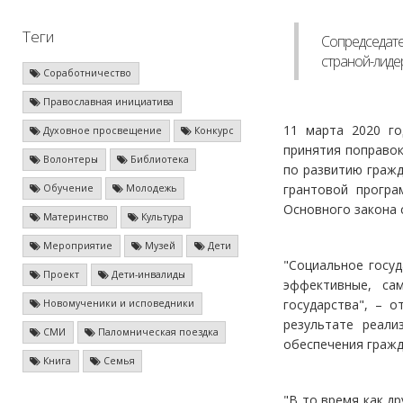
Теги
Сопредседате
страной-лиде
Соработничество
Православная инициатива
11 марта 2020 го
Духовное просвещение
Конкурс
принятия поправок
Волонтеры
Библиотека
по развитию гражд
грантовой програ
Обучение
Молодежь
Основного закона 
Материнство
Культура
Мероприятие
Музей
Дети
"Социальное госуд
Проект
Дети-инвалиды
эффективные, са
государства", – 
Новомученики и исповедники
результате реали
СМИ
Паломническая поездка
обеспечения гражд
Книга
Семья
"В то время как д