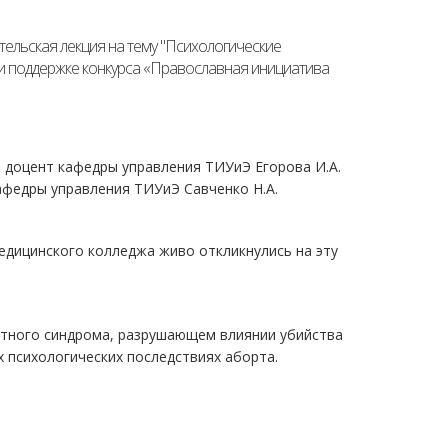
ельская лекция на тему "Психологические
ри поддержке конкурса «Православная инициатива
, доцент кафедры управления ТИУиЭ Егорова И.А.
кафедры управления ТИУиЭ Савченко Н.А.
едицинского колледжа живо откликнулись на эту
ртного синдрома, разрушающем влиянии убийства
 психологических последствиях аборта.