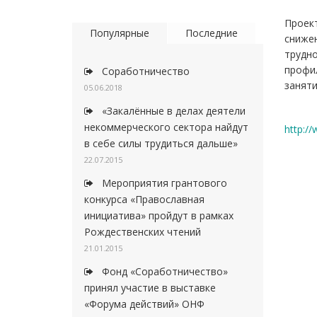
Проект
Популярные
Последние
снижен
трудно
профи
Соработничество
заняти
05.06.2018
«Закалённые в делах деятели
некоммерческого сектора найдут
http:/
в себе силы трудиться дальше»
22.07.2015
Мероприятия грантового
конкурса «Православная
инициатива» пройдут в рамках
Рождественских чтений
21.01.2015
Фонд «Соработничество»
принял участие в выставке
«Форума действий» ОНФ