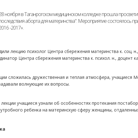
28 ноября в Таганрогском медицинском колледже прошла просветит
последствия аборта для материнства". Мероприятие состоялось п
2016 -2017».
или лекцию психолог Центра сбережения материнства к. соц. н.
динатор Центра сбережения материнства к. психол. н., доцент 
ции сложилась дружественная и теплая атмосфера, учащиеся М
задавали волнующие их вопросы.
е лекции учащиеся узнали об особенностях протекания постабо
утробного ребенка на материнскую сферу женщины, отдаленных
ка