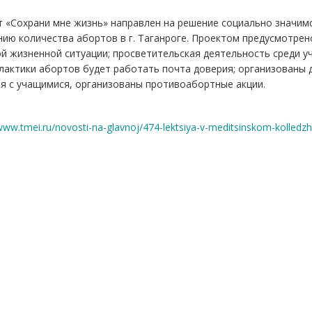
 «Сохрани мне жизнь» направлен на решение социально значим
ию количества абортов в г. Таганроге. Проектом предусмотре
й жизненной ситуации; просветительская деятельность среди уч
лактики абортов будет работать почта доверия; организованы 
я с учащимися, организованы противоабортные акции.
/www.tmei.ru/novosti-na-glavnoj/474-lektsiya-v-meditsinskom-kolledz