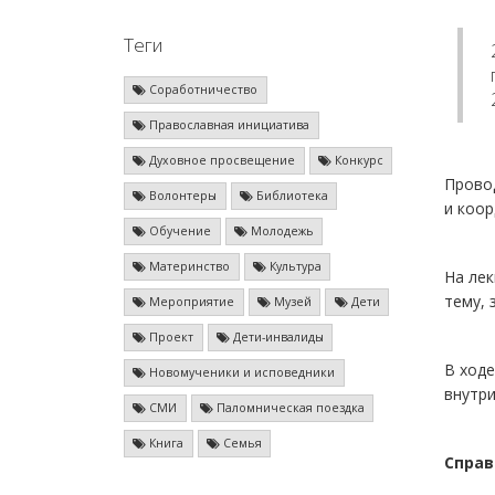
Теги
Соработничество
Православная инициатива
Духовное просвещение
Конкурс
Провод
Волонтеры
Библиотека
и коор
Обучение
Молодежь
Материнство
Культура
На лек
тему, 
Мероприятие
Музей
Дети
Проект
Дети-инвалиды
В ход
Новомученики и исповедники
внутри
СМИ
Паломническая поездка
Книга
Семья
Справ