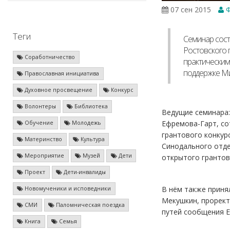
07 сен 2015
Ф
Теги
Семинар сост
Ростовского 
Соработничество
практическим
поддержке Ми
Православная инициатива
Духовное просвещение
Конкурс
Волонтеры
Библиотека
Ведущие семинара:
Ефремова-Гарт, со
Обучение
Молодежь
грантового конкур
Материнство
Культура
Синодального отде
Мероприятие
Музей
Дети
открытого грантов
Проект
Дети-инвалиды
В нём также приня
Новомученики и исповедники
Мекушкин, прорект
СМИ
Паломническая поездка
путей сообщения 
Книга
Семья