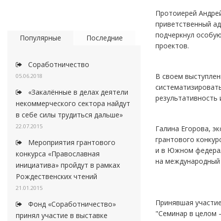
Протоиерей Андрей
приветственный ад
подчеркнул особую
Популярные
Последние
проектов.
Соработничество
В своем выступлен
05.06.2018
систематизировать
«Закалённые в делах деятели
результативность 
некоммерческого сектора найдут
в себе силы трудиться дальше»
22.07.2015
Галина Егорова, э
грантового конкур
Мероприятия грантового
и в Южном федерал
конкурса «Православная
на международный 
инициатива» пройдут в рамках
Рождественских чтений
21.01.2015
Принявшая участие
Фонд «Соработничество»
"Семинар в целом 
принял участие в выставке