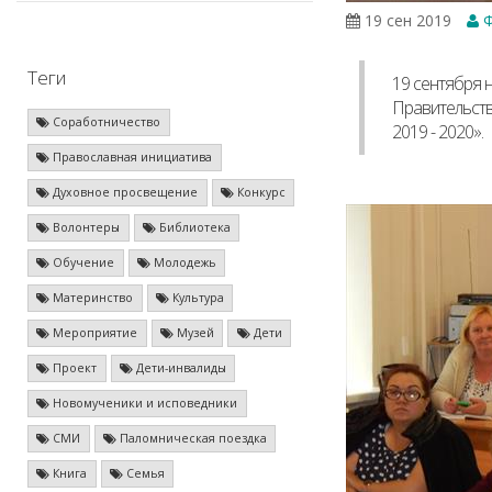
19 сен 2019
Ф
Теги
19 сентября 
Правительств
Соработничество
2019 - 2020».
Православная инициатива
Духовное просвещение
Конкурс
Волонтеры
Библиотека
Обучение
Молодежь
Материнство
Культура
Мероприятие
Музей
Дети
Проект
Дети-инвалиды
Новомученики и исповедники
СМИ
Паломническая поездка
Книга
Семья