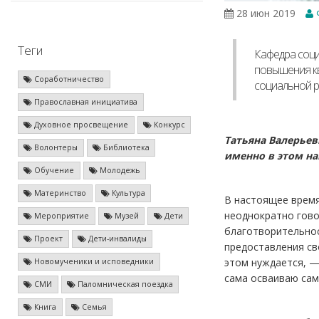
28 июн 2019
Теги
Кафедра соци
повышения к
Соработничество
социальной р
Православная инициатива
Духовное просвещение
Конкурс
Татьяна Валерьев
Волонтеры
Библиотека
именно в этом н
Обучение
Молодежь
Материнство
Культура
В настоящее время
неоднократно гово
Мероприятие
Музей
Дети
благотворительнос
Проект
Дети-инвалиды
предоставления св
этом нуждается, —
Новомученики и исповедники
сама осваиваю сам
СМИ
Паломническая поездка
Книга
Семья