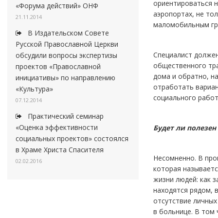
ориентироваться н
«Форума действий» ОНФ
аэропортах, не то
21.11.2014
маломобильным гр
В Издательском Совете
Русской Православной Церкви
Специалист должен
обсудили вопросы экспертизы
общественного тра
проектов «Православной
дома и обратно, н
инициативы» по направлению
отработать вариан
«Культура»
социального работ
07.12.2014
Практический семинар
«Оценка эффективности
Будет ли полезен
социальных проектов» состоялся
в Храме Христа Спасителя
Несомненно. В про
02.02.2016
которая называетс
жизни людей: как 
находятся рядом, 
отсутствие личных
в больнице. В том