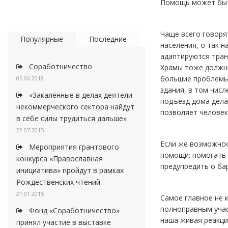
Помощь может быт
Чаще всего говоря
Популярные
Последние
населения, о так 
адаптируются тран
Соработничество
Храмы тоже должн
большие проблемы 
05.06.2018
здания, в том чис
«Закалённые в делах деятели
подъезд дома дела
некоммерческого сектора найдут
позволяет человеку
в себе силы трудиться дальше»
22.07.2015
Если же возможнос
Мероприятия грантового
помощи: помогать 
конкурса «Православная
предупредить о ба
инициатива» пройдут в рамках
Рождественских чтений
21.01.2015
Самое главное не 
полноправным учас
Фонд «Соработничество»
наша живая реакци
принял участие в выставке