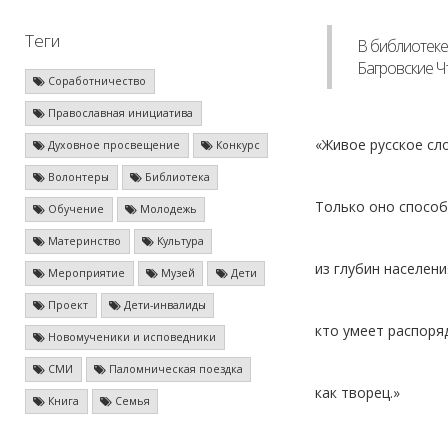
Теги
В библиотеке
Багровские Ч
Соработничество
Православная инициатива
«Живое русское сл
Духовное просвещение
Конкурс
Волонтеры
Библиотека
Только оно спосо
Обучение
Молодежь
Материнство
Культура
из глубин населени
Мероприятие
Музей
Дети
Проект
Дети-инвалиды
кто умеет распоря
Новомученики и исповедники
СМИ
Паломническая поездка
как творец.»
Книга
Семья