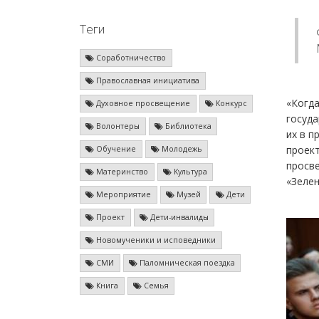
Теги
Соработничество
Православная инициатива
«Когда
Духовное просвещение
Конкурс
госуда
Волонтеры
Библиотека
их в п
проект
Обучение
Молодежь
просве
Материнство
Культура
«Зелен
Мероприятие
Музей
Дети
Проект
Дети-инвалиды
Новомученики и исповедники
СМИ
Паломническая поездка
Книга
Семья