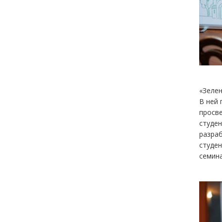
«Зелен
В ней 
просве
студен
разра
студен
семина