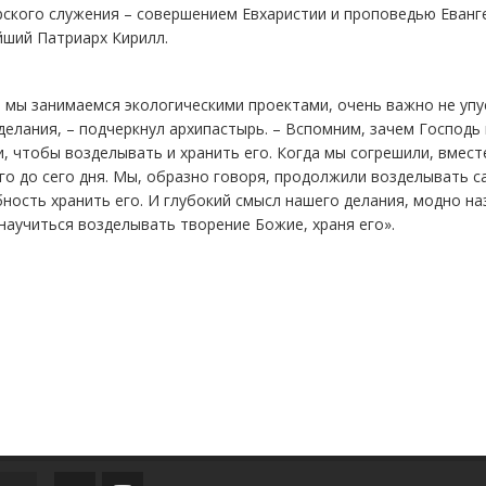
ского служения – совершением Евхаристии и проповедью Еванг
йший Патриарх Кирилл.
 мы занимаемся экологическими проектами, очень важно не упу
делания, – подчеркнул архипастырь. – Вспомним, зачем Господь 
, чтобы возделывать и хранить его. Когда мы согрешили, вмест
го до сего дня. Мы, образно говоря, продолжили возделывать са
ность хранить его. И глубокий смысл нашего делания, модно н
научиться возделывать творение Божие, храня его».