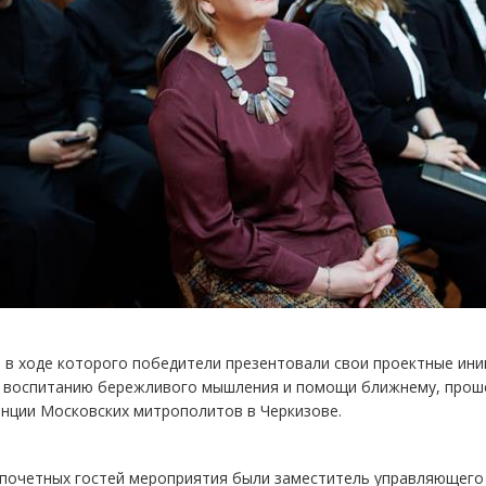
, в ходе которого победители презентовали свои проектные и
, воспитанию бережливого мышления и помощи ближнему, прошел
енции Московских митрополитов в Черкизове.
 почетных гостей мероприятия были заместитель управляющего