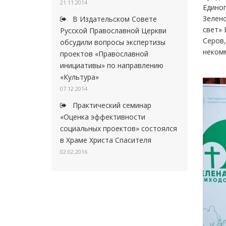
21.11.2014
Едино
Зелено
В Издательском Совете
свет» 
Русской Православной Церкви
Серов,
обсудили вопросы экспертизы
некомм
проектов «Православной
инициативы» по направлению
«Культура»
07.12.2014
Практический семинар
«Оценка эффективности
социальных проектов» состоялся
в Храме Христа Спасителя
02.02.2016