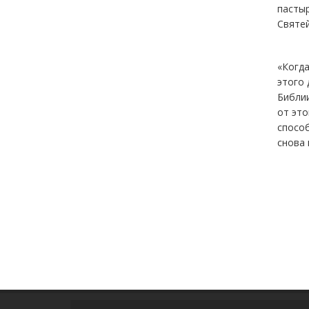
пастыр
Святе
«Когда
этого 
Библии
от это
способ
снова 