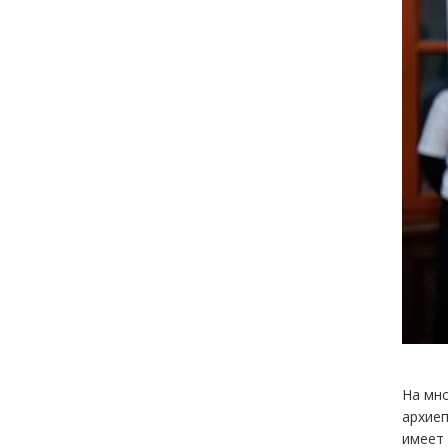
На мн
архиеп
имеет