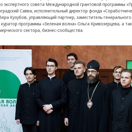
го экспертного совета Международной грантовой программы «П
градский Савва, исполнительный директор фонда «Соработниче
Вера Кузубов, управляющий партнер, заместитель генерального
 куратор программы «Зеленая волна» Ольга Кривозерцева, а та
ерческого сектора, бизнес-сообщества.