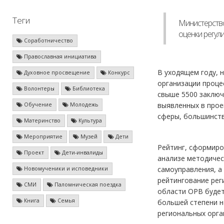
Теги
Министерство
оценки регул
Соработничество
Православная инициатива
В уходящем году, 
Духовное просвещение
Конкурс
организации проце
Волонтеры
Библиотека
свыше 5500 заключ
выявленных в прое
Обучение
Молодежь
сферы, большинств
Материнство
Культура
Мероприятие
Музей
Дети
Рейтинг, сформиро
Проект
Дети-инвалиды
анализе методичес
самоуправления, а
Новомученики и исповедники
рейтингование рег
СМИ
Паломническая поездка
области ОРВ будет
Книга
Семья
большей степени н
региональных орга