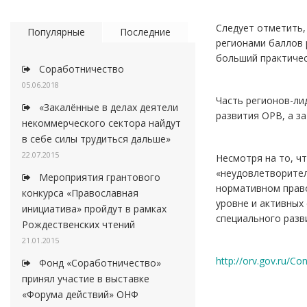
Следует отметить,
Популярные
Последние
регионами баллов 
больший практичес
Соработничество
05.06.2018
Часть регионов-ли
«Закалённые в делах деятели
развития ОРВ, а за
некоммерческого сектора найдут
в себе силы трудиться дальше»
22.07.2015
Несмотря на то, ч
«неудовлетворител
Мероприятия грантового
нормативном право
конкурса «Православная
уровне и активных
инициатива» пройдут в рамках
специального разв
Рождественских чтений
21.01.2015
http://orv.gov.ru/C
Фонд «Соработничество»
принял участие в выставке
«Форума действий» ОНФ