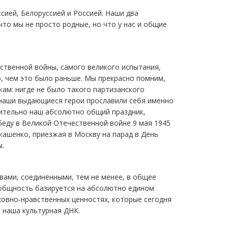
ией, Белоруссией и Россией. Наши два
что мы не просто родные, но что у нас и общие
ственной войны, самого великого испытания,
, чем это было раньше. Мы прекрасно помним,
ам: нигде не было такого партизанского
 наши выдающиеся герои прославили себя именно
вительно наш абсолютно общий праздник,
беду в Великой Отечественной войне 9 мая 1945
кашенко, приезжая в Москву на парад в День
ы.
вами, соединёнными, тем не менее, в общее
 общность базируется на абсолютно едином
ховно-нравственных ценностях, которые сегодня
 наша культурная ДНК.