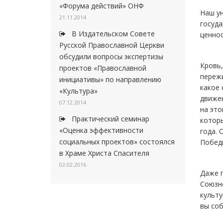
«Форума действий» ОНФ
Наш ун
21.11.2014
госуда
В Издательском Совете
ценнос
Русской Православной Церкви
обсудили вопросы экспертизы
Кровь,
проектов «Православной
пережи
инициативы» по направлению
какое 
«Культура»
движен
07.12.2014
на это
Практический семинар
которы
«Оценка эффективности
года. 
социальных проектов» состоялся
Победы
в Храме Христа Спасителя
02.02.2016
Даже п
Союзно
культу
вы соб