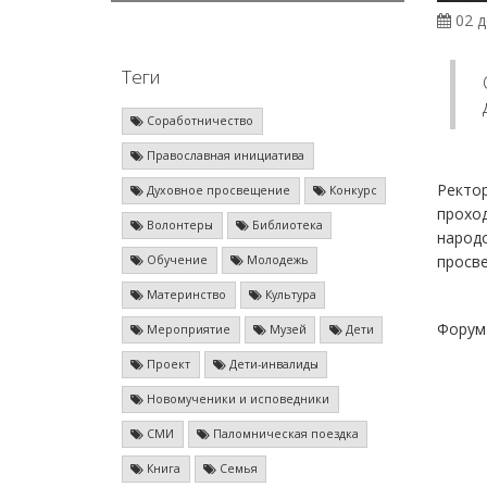
02 д
Теги
Соработничество
Православная инициатива
Ректор
Духовное просвещение
Конкурс
прохо
Волонтеры
Библиотека
народ
просв
Обучение
Молодежь
Материнство
Культура
Форум 
Мероприятие
Музей
Дети
Проект
Дети-инвалиды
Новомученики и исповедники
СМИ
Паломническая поездка
Книга
Семья