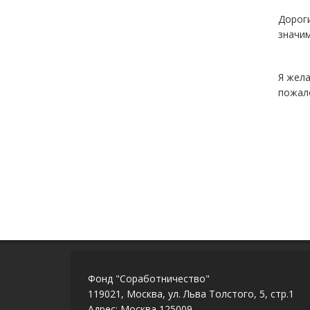
Дороги
значим
Я жела
пожал
Фонд "Соработничество"
119021, Москва, ул. Льва Толстого, 5, стр.1
Адрес: Москва 125009