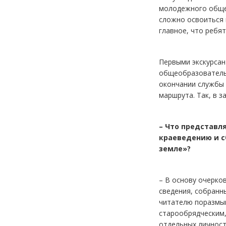
молодежного общес
сложно освоиться 
главное, что ребят
Первыми экскурсант
общеобразовательн
окончании службы 
маршрута. Так, в 
– Что представл
краеведению и с
земле»?
– В основу очерко
сведения, собранн
читателю поразмыш
старообрядческим,
отдельных личност