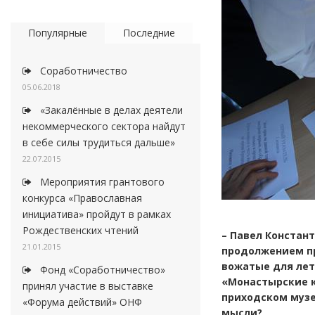
Популярные
Последние
Соработничество
05.06.2018
«Закалённые в делах деятели
некоммерческого сектора найдут
в себе силы трудиться дальше»
22.07.2015
Мероприятия грантового
конкурса «Православная
инициатива» пройдут в рамках
Рождественских чтений
– Павел Констан
21.01.2015
продолжением пр
вожатые для лет
Фонд «Соработничество»
«Монастырские к
принял участие в выставке
приходском музе
«Форума действий» ОНФ
мысли?