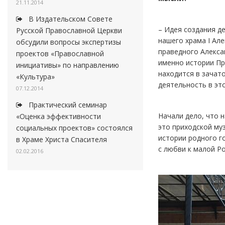
21.11.2014
В Издательском Совете
– Идея создания д
Русской Православной Церкви
нашего храма I Ал
обсудили вопросы экспертизы
праведного Алекса
проектов «Православной
именно истории Пр
инициативы» по направлению
находится в зачат
«Культура»
деятельность в эт
07.12.2014
Практический семинар
Начали дело, что н
«Оценка эффективности
это приходской му
социальных проектов» состоялся
истории родного г
в Храме Христа Спасителя
с любви к малой Р
02.02.2016