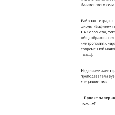
балаковского села.
Рабочая тетрадь п
школы «Вифлеем» к
Е.А.Соловьева, та
общеобразовательн
«митрополия», «ар
современной малой
тож…).
Изданиями заинтер
преподаватели вуз
специалистами.
– Проект заверш
тож…»?