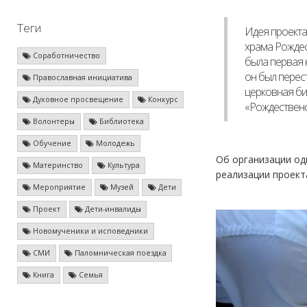
Теги
Идея проекта
храма Рождес
Соработничество
была первая к
он был перест
Православная инициатива
церковная биб
Духовное просвещение
Конкурс
«Рождествен
Волонтеры
Библиотека
Обучение
Молодежь
Об организации од
Материнство
Культура
реализации проект
Мероприятие
Музей
Дети
Проект
Дети-инвалиды
Новомученики и исповедники
СМИ
Паломническая поездка
Книга
Семья