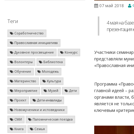
07 май 2018
Ф
Теги
4 мая на баз
презентация 
Соработничество
Православная инициатива
Участники семинар
Духовное просвещение
Конкурс
представляли муни
Волонтеры
Библиотека
«Православная ини
Обучение
Молодежь
Материнство
Культура
Программа «Правос
главной идеей – р
Мероприятие
Музей
Дети
органами власти, 
Проект
Дети-инвалиды
является не тольк
ключевым критерие
Новомученики и исповедники
СМИ
Паломническая поездка
Книга
Семья