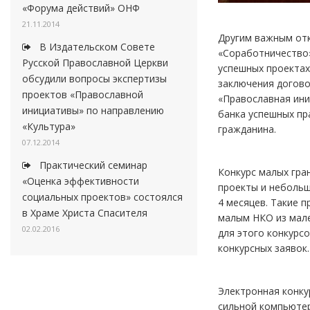
«Форума действий» ОНФ
21.11.2014
Другим важным от
В Издательском Совете
«Соработничество»
Русской Православной Церкви
успешных проектах
обсудили вопросы экспертизы
заключения догово
проектов «Православной
«Православная ини
инициативы» по направлению
банка успешных пр
«Культура»
гражданина.
07.12.2014
Практический семинар
Конкурс малых гра
«Оценка эффективности
проекты и небольши
социальных проектов» состоялся
4 месяцев. Такие 
в Храме Христа Спасителя
малым НКО из мале
02.02.2016
для этого конкурс
конкурсных заявок.
Электронная конкур
сильной компьютер