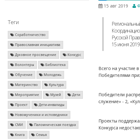
15 авг 2019
Ф
Теги
Региональный
Координацион
Соработничество
Русской Прав
15 июня 2019 
Православная инициатива
Духовное просвещение
Конкурс
Волонтеры
Библиотека
Всего на участие 
Победителями пр
Обучение
Молодежь
Материнство
Культура
Победители распре
Мероприятие
Музей
Дети
служение» - 2, «Ку
Проект
Дети-инвалиды
Новомученики и исповедники
Проекты поддержал
СМИ
Паломническая поездка
Конкурса недостаю
Книга
Семья