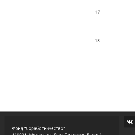
17.
18.
Фонд "Соработничество"
119021, Москва, ул. Льва Толстого, 5, стр.1