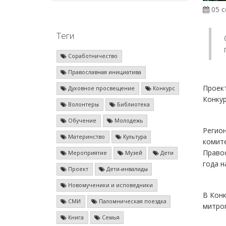
05 с
Теги
Соработничество
Православная инициатива
Проект
Духовное просвещение
Конкурс
Конку
Волонтеры
Библиотека
Обучение
Молодежь
Регио
Материнство
Культура
комите
Правос
Мероприятие
Музей
Дети
года н
Проект
Дети-инвалиды
Новомученики и исповедники
В Конк
СМИ
Паломническая поездка
митроп
Книга
Семья