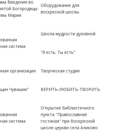
ама Введения во
Оборудование для
вятой Богородицы
воскресной школы
евы Марии
Школа мудрости духовной
ованная
ная система
"Я есть. Ты есть"
ная организация
Творческая студия
щин Чувашии"
ВЕРИТЬ-ЛЮБИТЬ-ТВОРИТЬ
Открытие библиотечного
ованная
пункта "Православная
ная система
гостиная" при Воскресной
школе церкви села Аликово