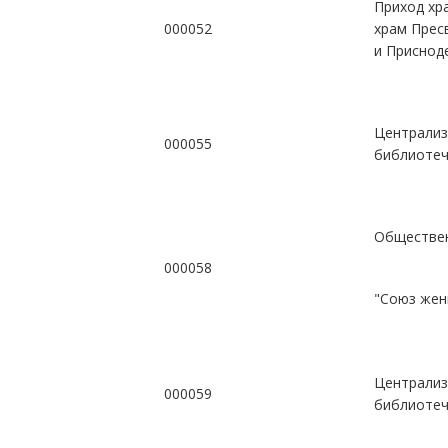
Приход хр
000052
храм Прес
и Приснод
Централиз
000055
библиотеч
Обществен
000058
"Союз жен
Централиз
000059
библиотеч