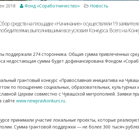
ен 2018
Фонд «Соработничество»
Новость
Сбор средств на площадке «Начинание» осуществляли 19 заявителей
победителями, выполнившими все условия Конкурса. Всего на Конку
ы поддержали 274 сторонника. Общая сумма привлеченных средс
рса недостающая сумма будет дофинансирована Фондом «Сораб
нальный грантовый конкурс «Православная инициатива на Чува
том по поощрению социальных, образовательных, культурных и
лавной Церкви совместно с Чувашской митрополией. Заявки при
а сайте
www.newpravkonkurs.ru
.
урсе принимали участие локальные проекты, которые реализую
олии. Сумма грантовой поддержки ― не более 300 тысяч рубле