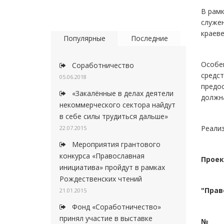
В рамк
служе
краеве
Популярные
Последние
Особен
Соработничество
средст
05.06.2018
предо
«Закалённые в делах деятели
должн
некоммерческого сектора найдут
в себе силы трудиться дальше»
Реализ
22.07.2015
Мероприятия грантового
конкурса «Православная
Проек
инициатива» пройдут в рамках
Рождественских чтений
"Прав
21.01.2015
Фонд «Соработничество»
принял участие в выставке
№