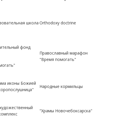
зовательная школа
Orthodoxy doctrine
ительный фонд
Православный марафон
"Время помогать"
могать"
ама иконы Божией
Народные кормильцы
коропослушница"
художественный
"Храмы Новочебоксарска"
комплекс