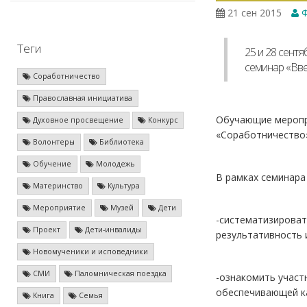
21 сен 2015
Ф
Теги
25 и 28 сент
семинар «Вве
Соработничество
Православная инициатива
Обучающие меропр
Духовное просвещение
Конкурс
«Соработничество»
Волонтеры
Библиотека
Обучение
Молодежь
В рамках семинара
Материнство
Культура
Мероприятие
Музей
Дети
-систематизироват
Проект
Дети-инвалиды
результативность 
Новомученики и исповедники
СМИ
Паломническая поездка
-ознакомить участ
обеспечивающей ка
Книга
Семья