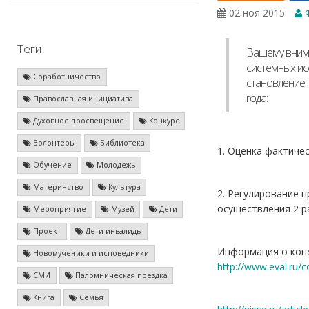
02 ноя 2015
Ф
Теги
Вашему внима
системных ис
Соработничество
становление 
года:
Православная инициатива
Духовное просвещение
Конкурс
Волонтеры
Библиотека
1. Оценка фактиче
Обучение
Молодежь
Материнство
Культура
2. Регулирование 
осуществления 2 ра
Мероприятие
Музей
Дети
Проект
Дети-инвалиды
Информация о конф
Новомученики и исповедники
http://www.eval.ru/
СМИ
Паломническая поездка
Книга
Семья