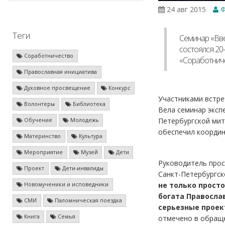
24 авг 2015
Ф
Теги
Семинар «Вве
состоялся 20
Соработничество
«Соработниче
Православная инициатива
Духовное просвещение
Конкурс
Участниками встре
Волонтеры
Библиотека
Вела семинар эксп
Петербургской мит
Обучение
Молодежь
обеспечил координ
Материнство
Культура
Мероприятие
Музей
Дети
Руководитель прос
Проект
Дети-инвалиды
Санкт-Петербургск
не только прост
Новомученики и исповедники
богата Правосла
СМИ
Паломническая поездка
серьезные проек
Книга
Семья
отмечено в обращ