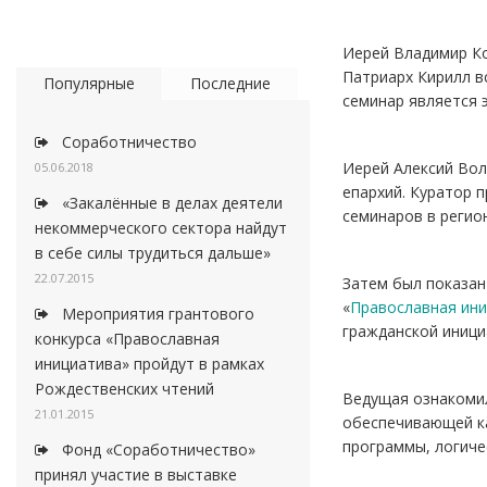
Иерей Владимир Ко
Патриарх Кирилл в
Популярные
Последние
семинар является 
Соработничество
Иерей Алексий Вол
05.06.2018
епархий. Куратор п
«Закалённые в делах деятели
семинаров в регио
некоммерческого сектора найдут
в себе силы трудиться дальше»
22.07.2015
Затем был показан
«
Православная ин
Мероприятия грантового
гражданской иници
конкурса «Православная
инициатива» пройдут в рамках
Рождественских чтений
Ведущая ознакоми
21.01.2015
обеспечивающей ка
программы, логиче
Фонд «Соработничество»
принял участие в выставке