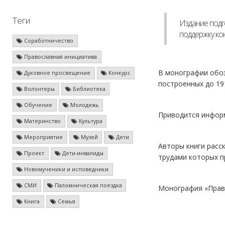
Теги
Издание подг
поддержку ко
Соработничество
Православная инициатива
В монографии обоз
Духовное просвещение
Конкурс
построенных до 191
Волонтеры
Библиотека
Обучение
Молодежь
Приводится информ
Материнство
Культура
Мероприятие
Музей
Дети
Авторы книги расс
Проект
Дети-инвалиды
трудами которых п
Новомученики и исповедники
СМИ
Паломническая поездка
Монография «Право
Книга
Семья