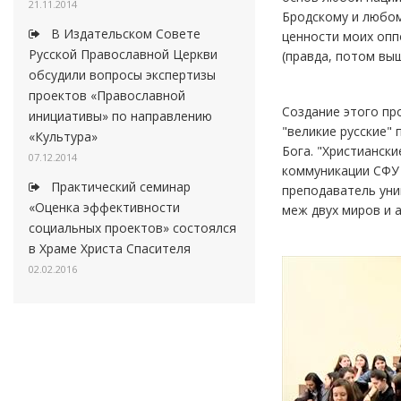
21.11.2014
Бродскому и любом
В Издательском Совете
ценности моих опп
Русской Православной Церкви
(правда, потом выш
обсудили вопросы экспертизы
проектов «Православной
Создание этого пр
инициативы» по направлению
"великие русские" 
«Культура»
Бога. "Христиански
07.12.2014
коммуникации СФУ 
Практический семинар
преподаватель уни
«Оценка эффективности
меж двух миров и 
социальных проектов» состоялся
в Храме Христа Спасителя
02.02.2016