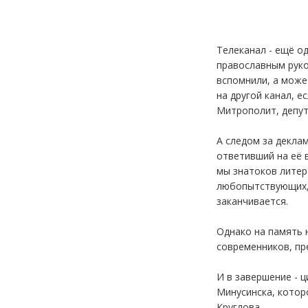
Телеканал - ещё о
православным руко
вспомнили, а може
на другой канал, е
Митрополит, депута
А следом за декла
ответивший на её 
мы знатоков литер
любопытствующих, в
заканчивается.
Однако на память н
современников, пр
И в завершение - ц
Минусинска, котор
Круглова.