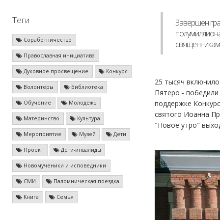
Теги
Завершен гран
полумиллиона
Соработничество
священниками
Православная инициатива
Духовное просвещение
Конкурс
25 тысяч включилос
Волонтеры
Библиотека
Пятеро - победили
поддержке Конкурс
Обучение
Молодежь
святого Иоанна Пр
Материнство
Культура
"Новое утро" выхо
Мероприятие
Музей
Дети
Проект
Дети-инвалиды
Новомученики и исповедники
СМИ
Паломническая поездка
Книга
Семья