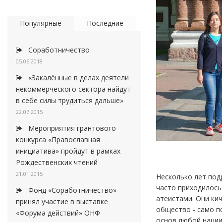
Популярные
Последние
Соработничество
05.06.2018
«Закалённые в делах деятели
некоммерческого сектора найдут
в себе силы трудиться дальше»
22.07.2015
Мероприятия грантового
конкурса «Православная
инициатива» пройдут в рамках
Рождественских чтений
21.01.2015
Несколько лет под
часто приходилось
Фонд «Соработничество»
атеистами. Они ки
принял участие в выставке
общество - само по
«Форума действий» ОНФ
основ любой нации