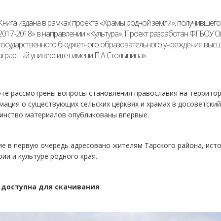
Книга издана в рамках проекта «Храмы родной земли», получившег
2017-2018» в направлении «Культура». Проект разработан ФГБОУ О
государственного бюджетного образовательного учреждения высш
аграрный университет имени П.А Столыпина».
оте рассмотрены вопросы становления православия на террито
ация о существующих сельских церквях и храмах в досоветский 
инство материалов опубликованы впервые.
е в первую очередь адресовано жителям Тарского района, исто
рии и культуре родного края.
 доступна для скачивания