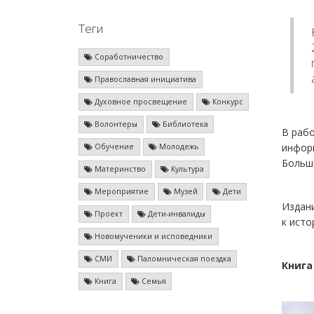
Теги
Соработничество
Православная инициатива
Духовное просвещение
Конкурс
Волонтеры
Библиотека
В раб
информ
Обучение
Молодежь
Больш
Материнство
Культура
Мероприятие
Музей
Дети
Издани
Проект
Дети-инвалиды
к исто
Новомученики и исповедники
СМИ
Паломническая поездка
Книга
Книга
Семья