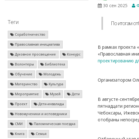
30 сен 2025
Ф
Теги
По итогам от
Соработничество
Православная инициатива
В рамках проекта 
«Православная ини
Духовное просвещение
Конкурс
проектированию дл
Волонтеры
Библиотека
Обучение
Молодежь
Организатором Ол
Материнство
Культура
Мероприятие
Музей
Дети
В августе-сентябр
Проект
Дети-инвалиды
пятнадцати регион
Чебоксары, Ижевск
Новомученики и исповедники
отобраны непосре
СМИ
Паломническая поездка
Книга
Семья
Отборочный этап п