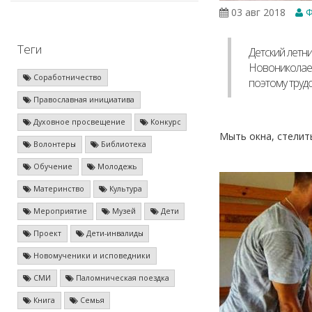
03 авг 2018
Ф
Теги
Детский летн
Новониколаев
Соработничество
поэтому труд
Православная инициатива
Духовное просвещение
Конкурс
Мыть окна, стелит
Волонтеры
Библиотека
Обучение
Молодежь
Материнство
Культура
Мероприятие
Музей
Дети
Проект
Дети-инвалиды
Новомученики и исповедники
СМИ
Паломническая поездка
Книга
Семья