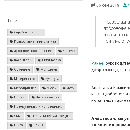
06 сен 2018
Ф
Теги
Православная
добровольчес
Соработничество
людей, посвя
принимают уч
Православная инициатива
Духовное просвещение
Конкурс
Волонтеры
Библиотека
Ранее
, руководите
добровольца, что 
Обучение
Молодежь
Материнство
Культура
Анастасия Камшило
Мероприятие
Музей
Дети
из 700 добровольц
Проект
Дети-инвалиды
вырастают такие с
Новомученики и исповедники
СМИ
Паломническая поездка
Анастасия, вы у
свежая информац
Книга
Семья