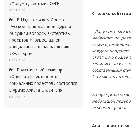
«Форума действий» ОНФ
21.11.2014
Столько событий
В Издательском Совете
Русской Православной Церкви
- Да, у нас находи
обсудили вопросы экспертизы
небесного покрови
проектов «Православной
слова протоиерея 
инициативы» по направлению
каждого направлен
«Культура»
стояли. Но общее 
07.12.2014
делились новостям
Практический семинар
собственными стих
Столько талантов о
«Оценка эффективности
социальных проектов» состоялся
в Храме Христа Спасителя
А еще прямо во вр
02.02.2016
небольшой подароч
особенно ценен.
Анастасия, не м