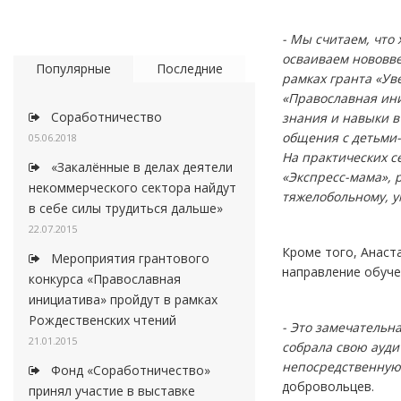
- Мы считаем, что
осваиваем нововве
Популярные
Последние
рамках гранта «Ув
«Православная ин
Соработничество
знания и навыки в
общения с детьми
05.06.2018
На практических 
«Закалённые в делах деятели
«Экспресс-мама», 
некоммерческого сектора найдут
тяжелобольному, 
в себе силы трудиться дальше»
22.07.2015
Кроме того, Анаст
Мероприятия грантового
направление обуче
конкурса «Православная
инициатива» пройдут в рамках
Рождественских чтений
- Это замечательн
21.01.2015
собрала свою ауди
непосредственную 
Фонд «Соработничество»
добровольцев.
принял участие в выставке