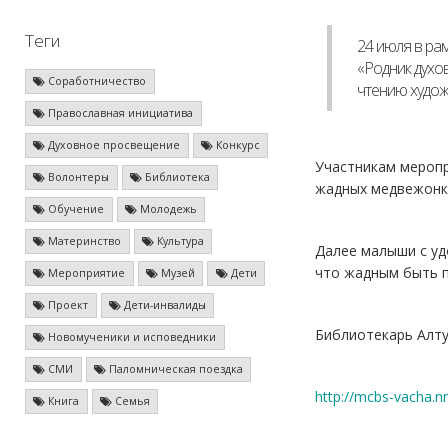
Теги
24 июля в ра
«Родник духо
Соработничество
чтению худож
Православная инициатива
Духовное просвещение
Конкурс
Участникам меропр
Волонтеры
Библиотека
жадных медвежонка
Обучение
Молодежь
Материнство
Культура
Далее малыши с уд
что жадным быть п
Мероприятие
Музей
Дети
Проект
Дети-инвалиды
Библиотекарь Алт
Новомученики и исповедники
СМИ
Паломническая поездка
http://mcbs-vacha.n
Книга
Семья