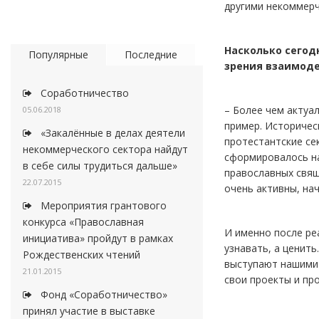
другими некоммерч
Насколько сегод
Популярные
Последние
зрения взаимоде
Соработничество
– Более чем актуа
05.06.2018
пример. Историчес
«Закалённые в делах деятели
протестантские се
некоммерческого сектора найдут
сформировалось на
в себе силы трудиться дальше»
православных свящ
22.07.2015
очень активны, нач
Мероприятия грантового
конкурса «Православная
И именно после ре
инициатива» пройдут в рамках
узнавать, а ценит
Рождественских чтений
выступают нашими 
21.01.2015
свои проекты и пр
Фонд «Соработничество»
принял участие в выставке