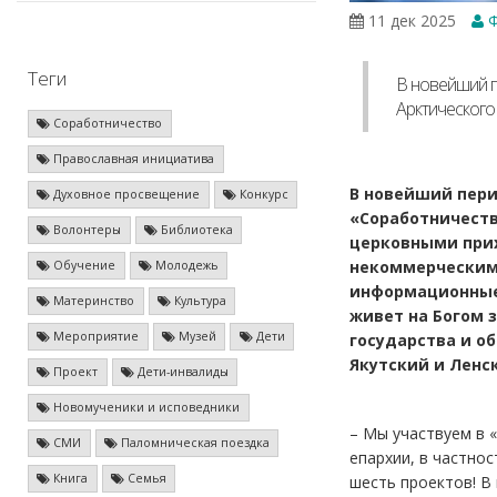
11 дек 2025
Ф
Теги
В новейший п
Арктического
Соработничество
Православная инициатива
В новейший пери
Духовное просвещение
Конкурс
«Соработничеств
Волонтеры
Библиотека
церковными прих
некоммерческими
Обучение
Молодежь
информационные,
Материнство
Культура
живет на Богом 
Мероприятие
Музей
Дети
государства и о
Якутский и Ленс
Проект
Дети-инвалиды
Новомученики и исповедники
– Мы участвуем в 
СМИ
Паломническая поездка
епархии, в частнос
Книга
Семья
шесть проектов! В