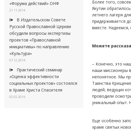
Более того, совсе
«Форума действий» ОНФ
Якутии обратилось
21.11.2014
летнего лагеря для
В Издательском Совете
придерживается до
Русской Православной Церкви
вместе. Надеемся,
обсудили вопросы экспертизы
проектов «Православной
Можете рассказа
инициативы» по направлению
«Культура»
07.12.2014
– Конечно, это наш
Практический семинар
наши миссионеры в
«Оценка эффективности
непонятное. Мы пр
Таинства Крещения
социальных проектов» состоялся
людей, ведущих ко
в Храме Христа Спасителя
проводили осмотры
02.02.2016
уникальный опыт. 
Еще особенно запо
храме святых ново