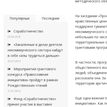
методического обе
На заседании «Про
Популярные
Последние
нравственных ценн
поддержке гуманит
Соработничество
некоммерческого с
небольших по числ
05.06.2018
территориальных о
«Закалённые в делах деятели
грантовыми прогр
некоммерческого сектора найдут
в себе силы трудиться дальше»
22.07.2015
В частности, прог
общественного вз
Мероприятия грантового
людей, объединенн
конкурса «Православная
рассказала она. З
инициатива» пройдут в рамках
территории арктич
Рождественских чтений
21.01.2015
Еще одна важная п
Фонд «Соработничество»
инициатива». Как 
принял участие в выставке