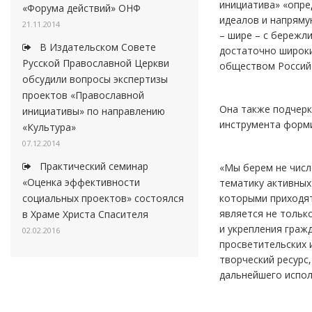
инициатива» «опре
«Форума действий» ОНФ
идеалов и напряму
21.11.2014
– шире – с бережл
В Издательском Совете
достаточно широки
Русской Православной Церкви
обществом Россий
обсудили вопросы экспертизы
проектов «Православной
Она также подчерк
инициативы» по направлению
инструмента форми
«Культура»
07.12.2014
Практический семинар
«Мы берем не числ
«Оценка эффективности
тематику активных
которыми приходят
социальных проектов» состоялся
является не тольк
в Храме Христа Спасителя
и укрепления граж
02.02.2016
просветительских 
творческий ресурс
дальнейшего испол