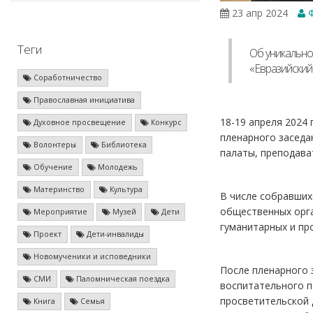
23 апр 2024
Ф
Теги
Об уникально
«Евразийский
Соработничество
Православная инициатива
18-19 апреля 2024
Духовное просвещение
Конкурс
пленарного заседа
Волонтеры
Библиотека
палаты, преподава
Обучение
Молодежь
Материнство
Культура
В числе собравших
общественных орга
Мероприятие
Музей
Дети
гуманитарных и пр
Проект
Дети-инвалиды
Новомученики и исповедники
После пленарного 
СМИ
Паломническая поездка
воспитательного п
просветительской 
Книга
Семья