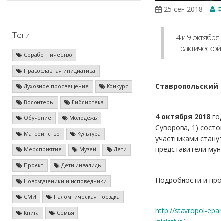
25 сен 2018
Ф
Теги
4 и 9 октябр
практической
Соработничество
Православная инициатива
Ставропольский к
Духовное просвещение
Конкурс
Волонтеры
Библиотека
4 октября 2018
год
Обучение
Молодежь
Суворова, 1) сост
Материнство
Культура
участниками стану
представители мун
Мероприятие
Музей
Дети
Проект
Дети-инвалиды
Подробности и про
Новомученики и исповедники
СМИ
Паломническая поездка
http://stavropol-ep
Книга
Семья