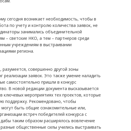
осам.
ому сегодня возникает необходимость, чтобы в
ота по учету и контролю количества заявок, не
ординаторы занимались объединительной
м – светские НКО, а тем – партнеров среди
венным учреждениям в выстраивании
ациями региона.
 разумеется, совершенно другой зоны
г реализации заявок. Это также умение наладить
рые самостоятельно пришли в конкурс
тво. В новой редакции документа высказывается
в ключевых мероприятиях тех проектов, которые
ую поддержку. Рекомендовано, чтобы
о могут быть общие ознакомительные или,
рганизации встреч победителей конкурса с
, дабы таким образом расширялось вовлечение
ы разные общественные силы учились выстраивать