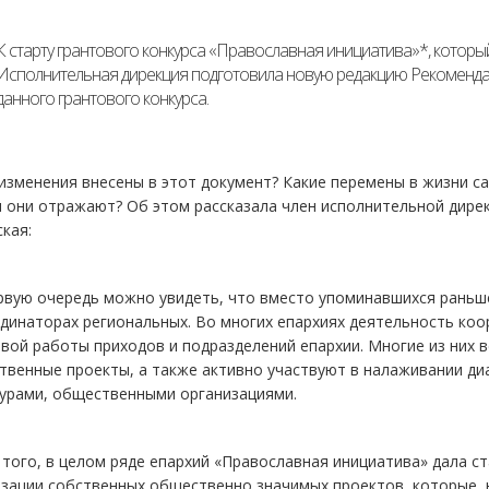
К старту грантового конкурса «Православная инициатива»*, который
Исполнительная дирекция подготовила новую редакцию Рекоменда
данного грантового конкурса.
изменения внесены в этот документ? Какие перемены в жизни с
 они отражают? Об этом рассказала член исполнительной дире
кая:
рвую очередь можно увидеть, что вместо упоминавшихся раньш
динаторах региональных. Во многих епархиях деятельность ко
вой работы приходов и подразделений епархии. Многие из них 
твенные проекты, а также активно участвуют в налаживании ди
турами, общественными организациями.
того, в целом ряде епархий «Православная инициатива» дала с
зации собственных общественно значимых проектов, которые, н