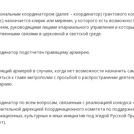
иональным координатором (далее – координатор) грантового ко
с) назначается клирик или мирянин, у которого есть возможно
реем, руководящими лицами епархиального управления и котор
венными связями в церковной и светской среде.
ординатор подотчетен правящему архиерею.
вящий архиерей в случаях, когда нет возможности назначить с
ться к главе митрополии с просьбой о распространении деяте
архию.
рдинатор по всем вопросам, связанным с реализацией конкурса 
нительной дирекцией Координационного комитета по поддержке
ационных, культурных и иных инициатив под эгидой Русской П
т).