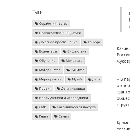
Теги
Соработничество
Православная инициатива
Духовное просвещение
Конкурс
Какие 
Волонтеры
Библиотека
России
Жуковс
Обучение
Молодежь
Материнство
Культура
– В пе
Мероприятие
Музей
Дети
о коор
Проект
Дети-инвалиды
гранто
общес
Новомученики и исповедники
струк
СМИ
Паломническая поездка
Книга
Семья
Кроме 
органи