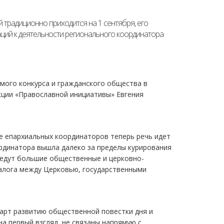
 традиционно приходится на 1 сентября, его
ций к деятельности регионального координатора
амого конкурса и гражданского общества в
кции «Православной инициативы» Евгения
е епархиальных координаторов теперь речь идет
ординатора вышла далеко за пределы курирования
ведут большие общественные и церковно-
алога между Церковью, государственными
тарт развитию общественной повестки дня и
а первый взгляд, не связаны напрямую с