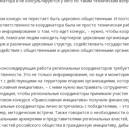
натора и не консультируются у него по таким техническим вопр
ом конкурс не перестает быть церковно-общественным. И поэт
ответственности координатора была не просто техническая раб
 информирование о том, что идет конкурс, – нужно, чтобы ко
й, помогали людям находить партнеров: церковным организация
ов и различных церковных структур, содействовать государст
одействия с общественными и церковно-общественными организ
 консолидирующая работа региональных координаторов требует,
твенности. Это не только информирование, но еще и мониторин
т с действующими на территории епархии организациями, кото
славная инициатива», – с ними нужно выстраивать сотрудничес
ендация, чтобы региональные координаторы принимали участие 
нтовом конкурсе «Православная инициатива» получили финансов
альные координаторы лично встречались с победителями, – эт
ер, методические встречи. Также говорится о необходимости о
иальными архиереями и представителями региональных властей
 частей российского общества в гражданскую инициативу, даб