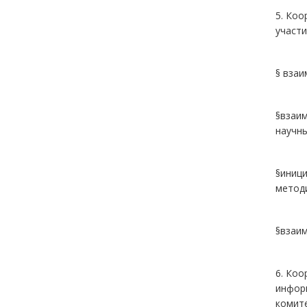
5. Коо
участи
§ взаи
§взаи
научны
§иници
метод
§взаим
6. Ко
инфор
комите