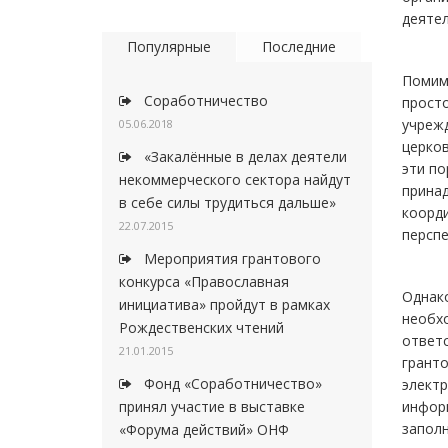
деятел
Популярные
Последние
Помимо
Соработничество
просто
учрежд
05.06.2018
церков
«Закалённые в делах деятели
эти по
некоммерческого сектора найдут
принад
в себе силы трудиться дальше»
коорд
22.07.2015
персп
Мероприятия грантового
конкурса «Православная
Однако
инициатива» пройдут в рамках
необхо
Рождественских чтений
ответс
21.01.2015
гранто
Фонд «Соработничество»
электр
принял участие в выставке
информ
заполн
«Форума действий» ОНФ