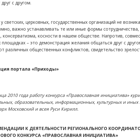
 друг с другом.
у светских, церковных, государственных организаций не возник
мно, важно устанавливать те или иные формы сотрудничества, 
, консерватизма, косности в нашем обществе. Напротив, совмес
 площадках – это демонстрация желания общаться друг с другом
от различных общественных конфликтов, свидетельство зрелос
ция портала «Приходы»
онца 2010 года работу конкурса «Православная инициатива» к
льных, образовательных, информационных, культурных и иных 
рх Московский и всея Руси Кирилл.
МЕНДАЦИИ К ДЕЯТЕЛЬНОСТИ РЕГИОНАЛЬНОГО КООРДИНАТ
ТОВОГО КОНКУРСА «ПРАВОСЛАВНАЯ ИНИЦИАТИВА»