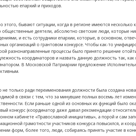
ьностью епархий и приходов.
 этого, бывают ситуации, когда в регионе имеются несколько 
 общественные деятели, абсолютно светские люди, которые ни
ениями, и есть сотрудники епархии, которые, в основном, отв
ных организаций о грантовом конкурсе. Чтобы как-то унифици
рой разнонаправленные процессы было принято решение отойти
лежность координаторов и назвать данную должность так, как 
инатором. В Московской Патриархии предложение Исполнительн
ективным.
 не только ради переименования должности была создана нова
димой в связи с тем, что за минувшие полных восемь лет измен
твенности. Если раньше одной из основных их функций было ок
вый конкурс (координатор даже давал рекомендации относитель
онном кабинете «Православной инициативы», а порой и сам зап
ационной грамотности участников конкурса повысился, и коор
ении форм, более того, люди, собираясь принять участие в кон