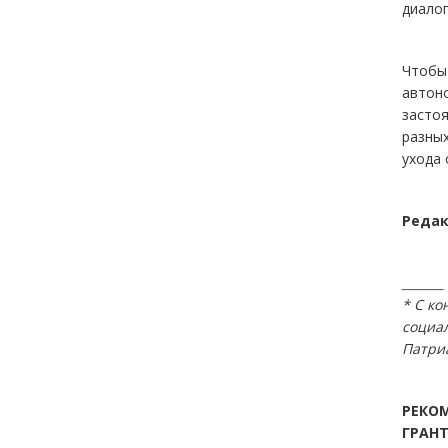
диалог
Чтобы 
автоно
застоя
разных
ухода 
Редак
_______
* С к
социа
Патриа
РЕКО
ГРАН