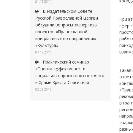
коорди
21.11.2014
В Издательском Совете
Русской Православной Церкви
При эт
обсудили вопросы экспертизы
сфере 
проектов «Православной
просто
инициативы» по направлению
работо
«Культура»
приход
взаим
07.12.2014
Практический семинар
«Оценка эффективности
Такая
социальных проектов» состоялся
ответс
в Храме Христа Спасителя
контак
02.02.2016
«Право
реком
в гра
регион
наприм
епарх
разных