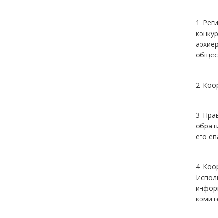
1. Рег
конкур
архие
общест
2. Ко
3. Пра
обрати
его еп
4. Коо
Испол
информ
комите