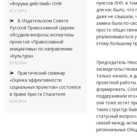
пунктов ЛНР, в то
«Форума действий» ОНФ
для нас было, что
21.11.2014
даже не слышали, 
В Издательском Совете
заявка была по-св
Русской Православной Церкви
просто общественни
обсудили вопросы экспертизы
реализовываться у
проектов «Православной
этому большому пр
инициативы» по направлению
«Культура»
Председатель Неко
07.12.2014
засвидетельствова
Практический семинар
только начало, и 
«Оценка эффективности
проектной работы.
социальных проектов» состоялся
формировать. Сооб
в Храме Христа Спасителя
поддерживали его»
02.02.2016
они тоже хотят пр
таких структур бы
статусный вопрос»
связей между акти
региональных Обще