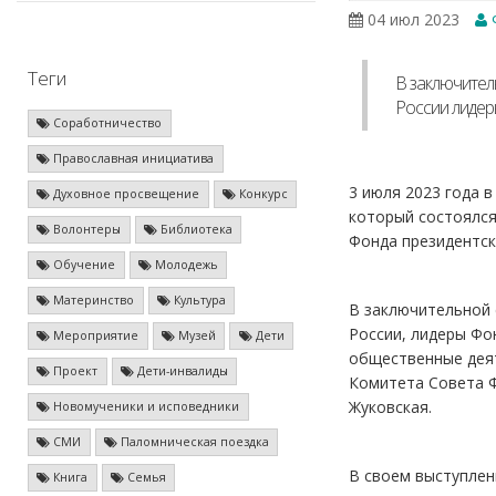
04 июл 2023
Теги
В заключител
России лидер
Соработничество
Православная инициатива
3 июля 2023 года 
Духовное просвещение
Конкурс
который состоялся
Волонтеры
Библиотека
Фонда президентск
Обучение
Молодежь
Материнство
Культура
В заключительной 
России, лидеры Фо
Мероприятие
Музей
Дети
общественные деят
Проект
Дети-инвалиды
Комитета Совета Ф
Жуковская.
Новомученики и исповедники
СМИ
Паломническая поездка
В своем выступлен
Книга
Семья