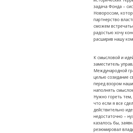
задача Фонда – си
Новороссии, котор
партнерство власти
сможем встречатьс
радостью хочу кон
расширив нашу ком
К смысловой и иде
заместитель управ
Международной гра
целью созидание с
перед взором наших
наполнять смыслом
Нужно гореть тем,
что если я все сде
действительно иде
недостаточно – ну
казалось бы, заяв
резюмировал влады