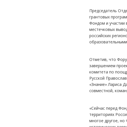
Председатель Отде
грантовых програм
Фондом и участии 
местечковых вывод
российских регион
образовательными
Отметив, что Фор
завершением проек
комитета по поощр
Русской Православ
«Знание» Лариса Д
совместной, коман
«Сейчас перед Фон
территориях Росси
многое другое, но
исторических терр