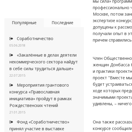
мы сила» программ
профессионально ч
Москве, потом зан
экспертизе конкур
Популярные
Последние
допущены к рассмо
получали опыт в э
Соработничество
причем справились
05.06.2018
«Закалённые в делах деятели
Член Общественной
некоммерческого сектора найдут
женщин Донбасса Н
в себе силы трудиться дальше»
и практики проектн
22.07.2015
проект "Вместе мы
будет устраиватьс
Мероприятия грантового
ходе которых пред
конкурса «Православная
значимыми проекта
инициатива» пройдут в рамках
удивлены, – ничег
Рождественских чтений
21.01.2015
Она также рассказ
Фонд «Соработничество»
конкурсе сообщили
принял участие в выставке