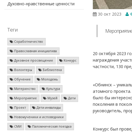
Духовно-нравственные ценности
30 окт 2023
Ф
Теги
Мероприятие 
Соработничество
Православная инициатива
20 октября 2023 г
награждения участ
Духовное просвещение
Конкурс
частности, 130 пр
Волонтеры
Библиотека
Обучение
Молодежь
«Обнинск – уникаль
Материнство
Культура
атомного проекта. 
было бы интересно 
Мероприятие
Музей
Дети
поколения в покол
Проект
Дети-инвалиды
руководитель, про
Новомученики и исповедники
СМИ
Паломническая поездка
Конкурс был прове