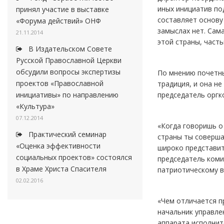
иных инициатив по
принял участие в выставке
составляет основу
«Форума действий» ОНФ
замыслах нет. Сам
21.11.2014
этой страны, часть
В Издательском Совете
Русской Православной Церкви
обсудили вопросы экспертизы
По мнению почетны
проектов «Православной
традиция, и она н
председатель оргк
инициативы» по направлению
«Культура»
07.12.2014
«Когда говоришь о 
Практический семинар
страны ты соверша
«Оценка эффективности
широко представит
социальных проектов» состоялся
председатель коми
в Храме Христа Спасителя
патриотическому в
02.02.2016
«Чем отличается п
начальник управле
аппарата исполнит