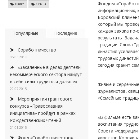
Фондом «Соработн
Книга
Семья
информационных, к
Боровский Климент
который мы провод
каждая заявка по-
Популярные
Последние
результаты. Задач
традиции. Слова "д
Соработничество
династия усиливае
05.06.2018
трудовых династий.
сегодня хранит се
«Закалённые в делах деятели
некоммерческого сектора найдут
в себе силы трудиться дальше»
Живые и сердечные
22.07.2015
журналистов, свящ
«Семейные традици
Мероприятия грантового
конкурса «Православная
инициатива» пройдут в рамках
«В фильме есть за
Рождественских чтений
воспитания трудно
21.01.2015
Совета Федерации 
директор Координа
Фонд «Соработничество»