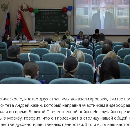
гическое единство двух стран «мы доказали кровью», считает 
ситета Андрей Хазин, который направил участникам видеообращ
али во время Великой Отечественной войны. Не случайно прези
 в Москву, говорит, что он приезжает в столицу нашей общей 
анстве духовно-нравственных ценностей. Это и есть наш настоя