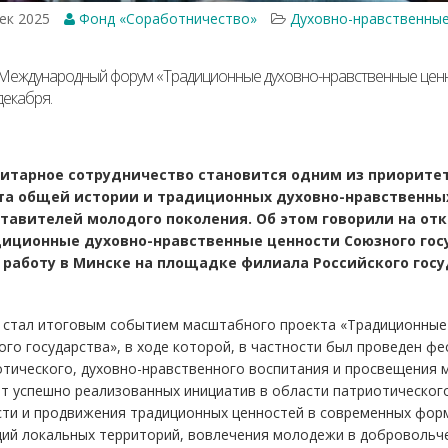
ек 2025
Фонд «Соработничество»
Духовно-нравственные
Международный форум «Традиционные духовно-нравственные ценно
декабря.
итарное сотрудничество становится одним из приорите
а общей истории и традиционных духовно-нравственных
тавителей молодого поколения. Об этом говорили на о
иционные духовно-нравственные ценности Союзного гос
 работу в Минске на площадке филиала Российского госу
 стал итоговым событием масштабного проекта «Традиционные
го государства», в ходе которой, в частности был проведен ф
тического, духовно-нравственного воспитания и просвещения 
т успешно реализованных инициатив в области патриотического
сти и продвижения традиционных ценностей в современных форм
ций локальных территорий, вовлечения молодежи в добровольч