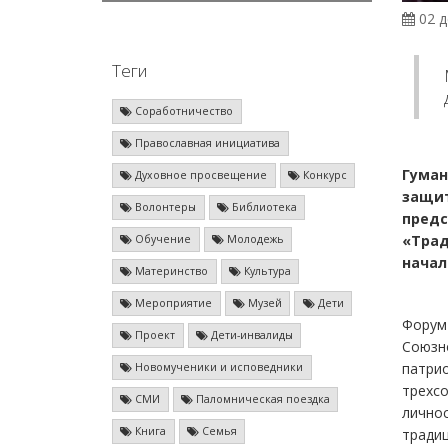
02 д
Теги
Соработничество
Православная инициатива
Гуман
Духовное просвещение
Конкурс
защит
Волонтеры
Библиотека
предс
«Трад
Обучение
Молодежь
н
ачал
Материнство
Культура
Мероприятие
Музей
Дети
Форум
Проект
Дети-инвалиды
Союзно
патрио
Новомученики и исповедники
трехсо
СМИ
Паломническая поездка
лично
Книга
Семья
тради