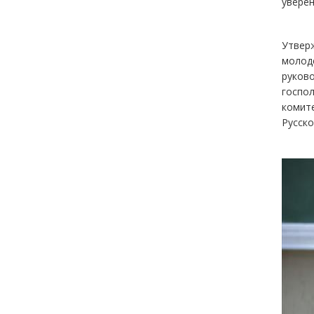
уверен
Утверж
молоде
руково
госпо
комит
Русско