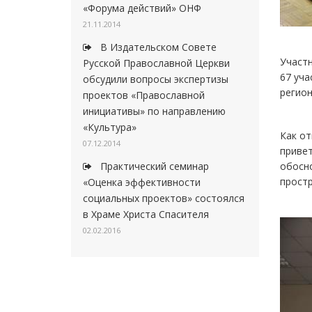
«Форума действий» ОНФ
21.11.2014
В Издательском Совете
Участн
Русской Православной Церкви
67 уча
обсудили вопросы экспертизы
регион
проектов «Православной
инициативы» по направлению
«Культура»
Как от
07.12.2014
приве
обосн
Практический семинар
простр
«Оценка эффективности
социальных проектов» состоялся
в Храме Христа Спасителя
02.02.2016