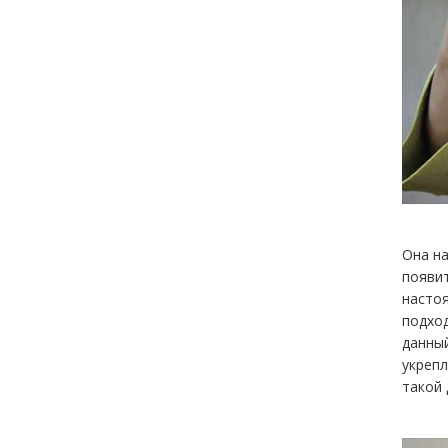
Она н
появит
настоя
подход
данный
укрепл
такой 