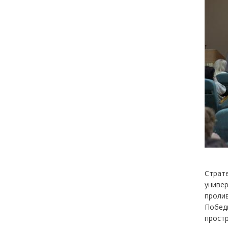
Страте
универ
пролив
Победы
простр