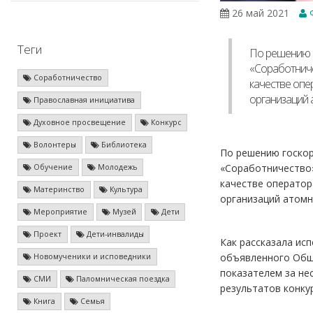
26 май 2021
Ф
Теги
По решению г
«Соработниче
Соработничество
качестве опе
организаций 
Православная инициатива
Духовное просвещение
Конкурс
Волонтеры
Библиотека
По решению госкор
«Соработничество»
Обучение
Молодежь
качестве оператор
Материнство
Культура
организаций атомн
Мероприятие
Музей
Дети
Проект
Дети-инвалиды
Как рассказала ис
объявленного Обще
Новомученики и исповедники
показателем за не
СМИ
Паломническая поездка
результатов конкур
Книга
Семья