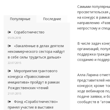
Самыми популярным
просветительская д
на конкурс в рамка
Популярные
Последние
направлению «Разв
непростому и спец
Соработничество
05.06.2018
В числе задач кон
«Закалённые в делах деятели
организаций, попу
некоммерческого сектора найдут
поддержка граждан
в себе силы трудиться дальше»
созданию и поддер
22.07.2015
Мероприятия грантового
Алла Ларина отмет
конкурса «Православная
представителей не
инициатива» пройдут в рамках
конкурсе; кроме т
Рождественских чтений
ходе вебинаров по
21.01.2015
подаче заявки, и 
Фонд «Соработничество»
сообществ в "атомн
принял участие в выставке