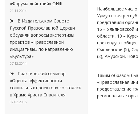
«Форума действий» ОНФ
Наибольшее число з
21.11.2014
Удмуртская республ
В Издательском Совете
представили орган
Русской Православной Церкви
16 – Ульяновской и
обсудили вопросы экспертизы
области, 10 – Кур
проектов «Православной
претендуют общест
инициативы» по направлению
Смоленской (5), Са
(2), Амурской, Но
«Культура»
07.12.2014
Практический семинар
Таким образом был
«Оценка эффективности
«Православная ини
социальных проектов» состоялся
предоставление гр
в Храме Христа Спасителя
региональные орга
02.02.2016