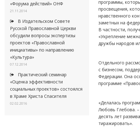
программы, которы
«Форума действий» ОНФ
просвещения, кото
21.11.2014
нравственного кон
В Издательском Совете
заметных на федер
Русской Православной Церкви
В частности, полу
обсудили вопросы экспертизы
«Укрепление межна
проектов «Православной
дружбы народов ил
инициативы» по направлению
«Культура»
Отдельного рассмо
07.12.2014
с бизнесом, подде
Практический семинар
Федерации. Она о
«Оценка эффективности
программе «Правос
социальных проектов» состоялся
в Храме Христа Спасителя
«Делалась програм
02.02.2016
Любовь Глебова. –
десять лет развив
тиражировать».