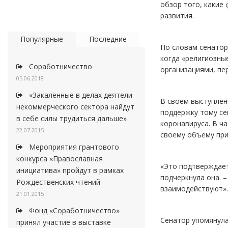
обзор того, какие
развития.
Популярные
Последние
По словам сенатор
когда «религиозны
Соработничество
организациями, пе
05.06.2018
«Закалённые в делах деятели
В своем выступлен
некоммерческого сектора найдут
поддержку тому се
в себе силы трудиться дальше»
коронавируса. В ч
22.07.2015
своему объему при
Мероприятия грантового
конкурса «Православная
«Это подтверждает
инициатива» пройдут в рамках
подчеркнула она. 
Рождественских чтений
взаимодействуют».
21.01.2015
Фонд «Соработничество»
Сенатор упомянула
принял участие в выставке