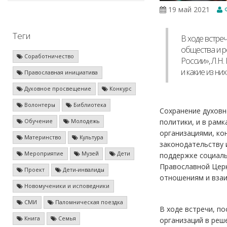
19 май 2021
Ф
Теги
В ходе встре
общества и р
Соработничество
России», Л.Н
и какие из ни
Православная инициатива
Духовное просвещение
Конкурс
Волонтеры
Библиотека
Сохранение духовн
политики, и в рам
Обучение
Молодежь
организациями, ко
Материнство
Культура
законодательству 
Мероприятие
Музей
Дети
поддержке социаль
Православной Церк
Проект
Дети-инвалиды
отношениям и взаи
Новомученики и исповедники
СМИ
Паломническая поездка
В ходе встречи, п
Книга
Семья
организаций в реш