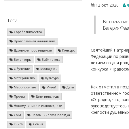
12 окт 2020
Ф
Теги
Во внимание 
Валерия Фаде
Соработничество
Православная инициатива
Святейший Патриар
Духовное просвещение
Конкурс
Федерации по разв
Волонтеры
Библиотека
летием со дня рож
конкурса «Правосл
Обучение
Молодежь
Материнство
Культура
Как отметил в поз
Мероприятие
Музей
Дети
ответственном гос
Проект
Дети-инвалиды
«Отрадно, что, за
руководствуетесь 
Новомученики и исповедники
крепости душевных
СМИ
Паломническая поездка
Книга
Семья