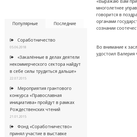
«Выражаю Вам приз
многолетнее управ
говорится в поздр
органами государс
Популярные
Последние
сознании соотечес
Соработничество
Во внимание к зас
05.06.2018
удостоил Валерия 
«Закалённые в делах деятели
некоммерческого сектора найдут
в себе силы трудиться дальше»
22.07.2015
Мероприятия грантового
конкурса «Православная
инициатива» пройдут в рамках
Рождественских чтений
21.01.2015
Фонд «Соработничество»
принял участие в выставке