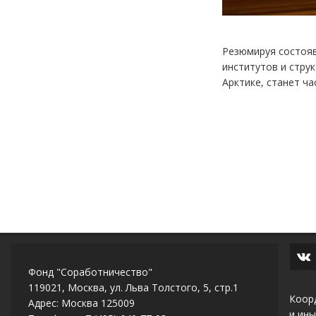
Резюмируя состояв
институтов и стру
Арктике, станет ч
Фонд "Соработничество"
119021, Москва, ул. Льва Толстого, 5, стр.1
Коор
Адрес: Москва 125009
и ины