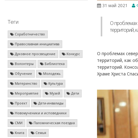
31 май 2021
Ф
Теги
О проблемах 
территорий, к
Соработничество
Православная инициатива
О проблемах север
Духовное просвещение
Конкурс
территорий, как о
Волонтеры
Библиотека
территорий. Консо
Храме Христа Спас
Обучение
Молодежь
Материнство
Культура
Мероприятие
Музей
Дети
Проект
Дети-инвалиды
Новомученики и исповедники
СМИ
Паломническая поездка
Книга
Семья