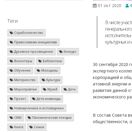
01 окт 2020
Ф
Теги
В числе учас
генерального
Соработничество
исполнительн
культурных и
Православная инициатива
Духовное просвещение
Конкурс
Волонтеры
Библиотека
30 сентября 2020 
экспертного колле
Обучение
Молодежь
корпорацией и общ
Материнство
Культура
атомной энергии и
Мероприятие
Музей
Дети
развития данной о
экономического ра
Проект
Дети-инвалиды
Новомученики и исповедники
В состав Совета в
СМИ
Паломническая поездка
общественности, о
Книга
Семья