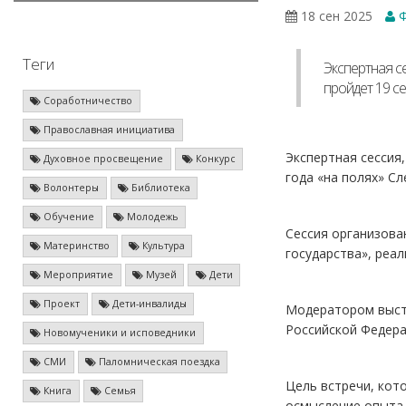
18 сен 2025
Ф
Теги
Экспертная с
пройдет 19 с
Соработничество
Православная инициатива
Экспертная сессия
Духовное просвещение
Конкурс
года «на полях» С
Волонтеры
Библиотека
Обучение
Молодежь
Сессия организова
Материнство
Культура
государства», реа
Мероприятие
Музей
Дети
Проект
Дети-инвалиды
Модератором выст
Российской Федера
Новомученики и исповедники
СМИ
Паломническая поездка
Цель встречи, кот
Книга
Семья
осмысление опыта 