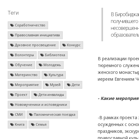
Теги
В Биробиджан
получившего 
Соработничество
несовершенно
образователь
Православная инициатива
Духовное просвещение
Конкурс
Волонтеры
Библиотека
В реализации прое
тюремного служени
Обучение
Молодежь
женского монастыр
Материнство
Культура
иереем Евгением Ч
Мероприятие
Музей
Дети
Проект
Дети-инвалиды
- Какие мероприя
Новомученики и исповедники
СМИ
Паломническая поездка
-В рамках проекта
осужденных с осно
Книга
Семья
праздников, экску
православной куль