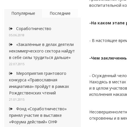
воспитательной ко
Популярные
Последние
-На каком этапе
Соработничество
05.06.2018
- В настоящее вре
«Закалённые в делах деятели
некоммерческого сектора найдут
в себе силы трудиться дальше»
-Чем заключенны
22.07.2015
Мероприятия грантового
- Осужденный чело
конкурса «Православная
Находясь в местах
инициатива» пройдут в рамках
и в целом участво
Рождественских чтений
исполнения наказа
21.01.2015
Фонд «Соработничество»
Несовершеннолетни
принял участие в выставке
откровенны и в ме
«Форума действий» ОНФ