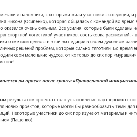
мечали и паломники, с которыми жили участники экспедиции, 
ня Никона (Осипенко), которая общалась с командой во время 
о оказался очень сильным. Все усилия, которые были сделаны н
ранспортной логистикой участников, состыковка расписаний, - 
ики отметили ценность этой экспедиции в своем духовном разви
личных решений проблем, которые сильно тяготили. Во время э
одили свои маленькие чудеса, от которых до сих пор «мурашки»
оятное!
вивается ли проект после гранта «Православной инициатив
ным результатом проекта стало установление партнерских отн
ля новых проектов, которые могли бы разнообразить темы для
иций. Некоторые участники до сих пор изучают материалы и ч
пием (Пащенко).