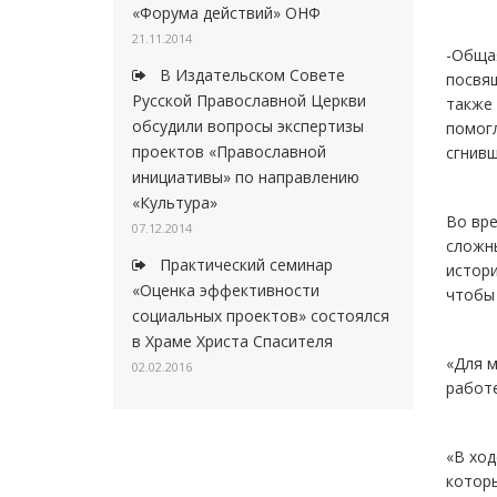
«Форума действий» ОНФ
21.11.2014
-Общая
В Издательском Совете
посвящ
Русской Православной Церкви
также 
обсудили вопросы экспертизы
помог
проектов «Православной
сгнивш
инициативы» по направлению
«Культура»
Во вре
07.12.2014
сложны
Практический семинар
истори
«Оценка эффективности
чтобы 
социальных проектов» состоялся
в Храме Христа Спасителя
«Для м
02.02.2016
работе
«В ход
которы