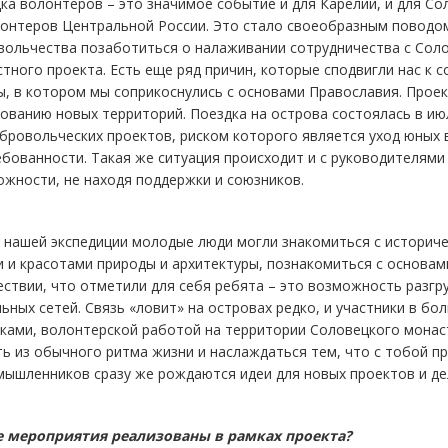
ка волонтеров – это значимое событие и для Карелии, и для С
лонтеров Центральной России. Это стало своеобразным поводом
вольчества позаботиться о налаживании сотрудничества с Сол
тного проекта. Есть еще ряд причин, которые сподвигли нас к 
, в котором мы соприкоснулись с основами Православия. Проек
ованию новых территорий. Поездка на острова состоялась в ию
бровольческих проектов, риском которого является уход юных в
бованности. Такая же ситуация происходит и с руководителями
ожности, не находя поддержки и союзников.
 нашей экспедиции молодые люди могли знакомиться с историче
 и красотами природы и архитектуры, познакомиться с основам
ствии, что отметили для себя ребята – это возможность разгр
ьных сетей. Связь «ловит» на островах редко, и участники в 
лками, волонтерской работой на территории Соловецкого монас
ь из обычного ритма жизни и наслаждаться тем, что с тобой пр
ышленников сразу же рождаются идеи для новых проектов и дел
е мероприятия реализованы в рамках проекта?