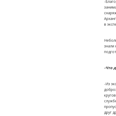
-Благо
заним
снаря
Арханг
в эксп
Неболь
знали
подго
-Что 
-Из эк
доброж
кругов
службе
пропу
друг д