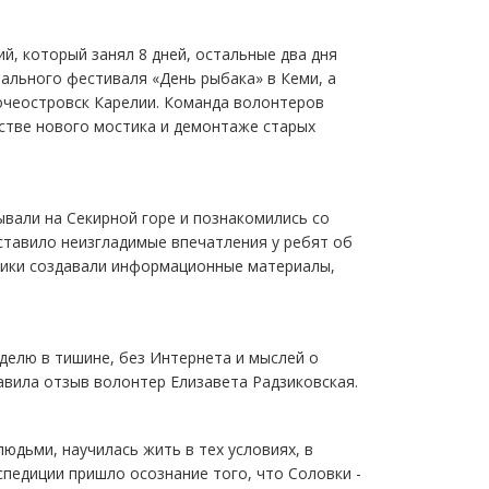
й, который занял 8 дней, остальные два дня
ального фестиваля «День рыбака» в Кеми, а
бочеостровск Карелии. Команда волонтеров
стве нового мостика и демонтаже старых
ывали на Секирной горе и познакомились со
ставило неизгладимые впечатления у ребят об
стники создавали информационные материалы,
делю в тишине, без Интернета и мыслей о
авила отзыв волонтер Елизавета Радзиковская.
юдьми, научилась жить в тех условиях, в
спедиции пришло осознание того, что Соловки -