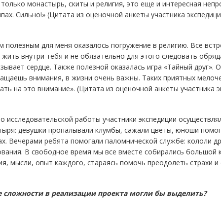
 только монастырь, скиты и религия, это еще и интересная непр
пах. Сильно!» (Цитата из оценочной анкеты участника экспедици
 полезным для меня оказалось погружение в религию. Все встр
жить внутри тебя и не обязательно для этого следовать обряда
зывает сердце. Также полезной оказалась игра «Тайный друг». О
ащаешь внимания, в жизни очень важны. Таких приятных мелоче
ть на это внимание». (Цитата из оценочной анкеты участника э
о исследовательской работы участники экспедиции осуществля
ыря: девушки пропалывали клумбы, сажали цветы, юноши помога
ах. Вечерами ребята помогали паломнической службе: кололи д
ования. В свободное время мы все вместе собирались большой
я, мысли, опыт каждого, стараясь помочь преодолеть страхи и
е сложности в реализации проекта могли бы выделить?