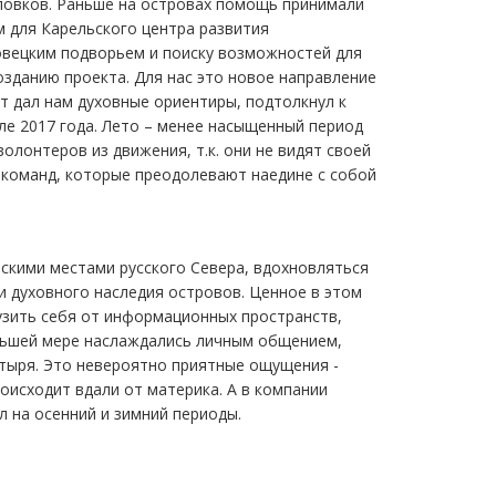
оловков. Раньше на островах помощь принимали
 для Карельского центра развития
овецким подворьем и поиску возможностей для
созданию проекта. Для нас это новое направление
т дал нам духовные ориентиры, подтолкнул к
ле 2017 года. Лето – менее насыщенный период
олонтеров из движения, т.к. они не видят своей
 команд, которые преодолевают наедине с собой
скими местами русского Севера, вдохновляться
и духовного наследия островов. Ценное в этом
узить себя от информационных пространств,
большей мере наслаждались личным общением,
тыря. Это невероятно приятные ощущения -
оисходит вдали от материка. А в компании
 на осенний и зимний периоды.