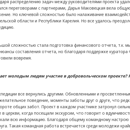
даря распределению задач между руководителями проекта удал
ался переговорами с партнерами, Дарья Маковецкая вела общую
жение. Но ключевой сложностью было налаживание взаимодейст
ельской области и Республики Карелия. Но все удалось преодол
едицию.
шой сложностью стала подготовка финансового отчета, т.к. мы
 нюансы составления отчета, но благодаря поддержке куратора
товили вовремя.
дает молодым людям участие в добровольческом проекте? 
спедиции все вернулись другими. Обновленными и просветленным
елательное поведение, моменты заботы друг о друге, что редк
ороте общих забот. Проект в каждом участнике затронул сильн
 в церкви, когда посещали экскурсии, что говорит о вдумчивос
скали всю информацию. Благодаря общему командному настрою 
руга. Такая командная работа встречается среди молодежи край