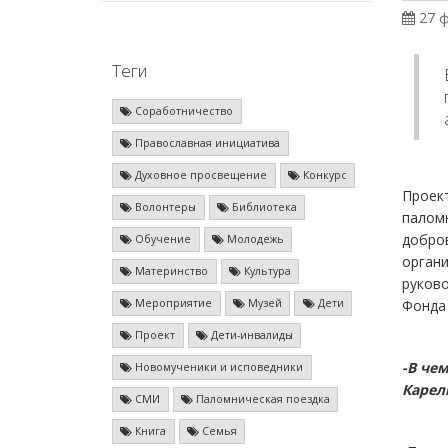
27 ф
Теги
Соработничество
Православная инициатива
Духовное просвещение
Конкурс
Проек
Волонтеры
Библиотека
палом
добро
Обучение
Молодежь
органи
Материнство
Культура
руков
Мероприятие
Музей
Дети
Фонда
Проект
Дети-инвалиды
-В че
Новомученики и исповедники
Карел
СМИ
Паломническая поездка
Книга
Семья