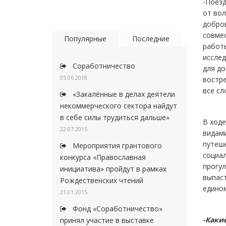
-Поезд
от во
добро
совмес
Популярные
Последние
работы
исслед
Соработничество
для до
05.06.2018
востре
все сл
«Закалённые в делах деятели
некоммерческого сектора найдут
в себе силы трудиться дальше»
В ходе
22.07.2015
видами
путеше
Мероприятия грантового
социал
конкурса «Православная
прогу
инициатива» пройдут в рамках
выпаст
Рождественских чтений
едином
21.01.2015
Фонд «Соработничество»
-
Каки
принял участие в выставке