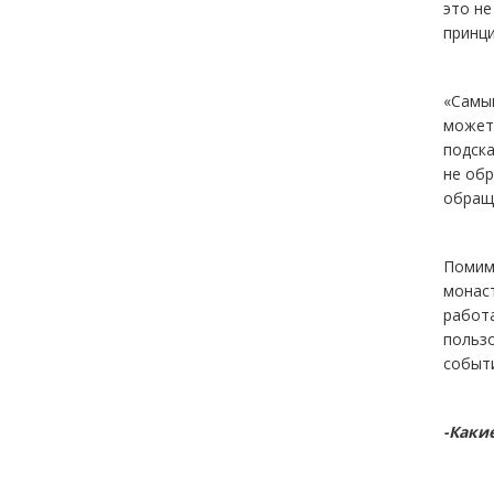
это не
принци
«Самым
может 
подска
не обр
обраща
Помим
монаст
работ
польз
событи
-Каки