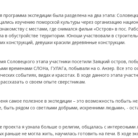
 программа экспедиции была разделена на два этапа: Соловецки
ались изучению поморской культуры через организацию национ
знакомству с местами, где снимался фильм «Остров» в пос. Ра
ла в обустройстве территории. Юноши участвовали в строитель
их конструкций, девушки красили деревянные конструкции.
мя Соловецкого этапа участники посетили Заяцкий остров, поб
ми временами СЛОНа, ГУЛАГа, побывали на о. Анзер. Все это о
ческих событиях, видах и красотах. В ходе данного этапа уча
рассказать о своем опыте сверстникам.
еня самое полезное в экспедиции – это возможность побыть не
, быть рядом со светлыми добрыми, искренними людьми», - ост
е проекта я узнала больше о религии, общалась с интересными л
х раньше не могла жить, научилась готовить на печи. В ходе эк