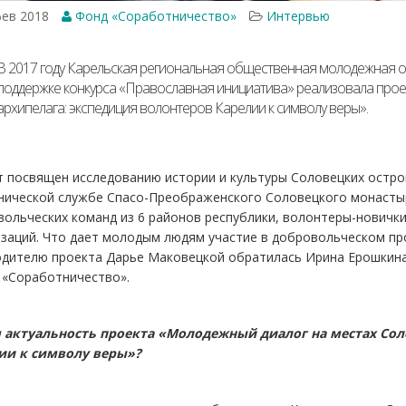
ев 2018
Фонд «Соработничество»
Интервью
В 2017 году Карельская региональная общественная молодежная о
поддержке конкурса «Православная инициатива» реализовала прое
архипелага: экспедиция волонтеров Карелии к символу веры».
т посвящен исследованию истории и культуры Соловецких остро
нической службе Спасо-Преображенского Соловецкого монастыр
вольческих команд из 6 районов республики, волонтеры-нович
заций. Что дает молодым людям участие в добровольческом про
одителю проекта Дарье Маковецкой обратилась Ирина Ерошкина
 «Соработничество».
м актуальность проекта «Молодежный диалог на местах Сол
ии к символу веры»?