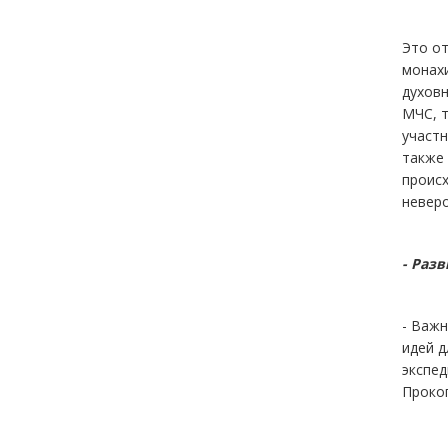
Это от
монахи
духовн
МЧС, т
участн
также 
происх
невер
- Раз
- Важ
идей д
экспед
Проко