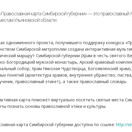
«Православная карта Симбирской губернии» — это православный т
местам Ульяновской области.
ах одноименного проекта, получившего поддержку конкурса «Пр
нством Симбирской митрополии создана интерактивная мультим
ический маршрут Симбирской губернии (Храм в честь святого В
ко-Богородицкий мужской монастырь, Арский храмовый комплекс
альный собор, Храм Николая Чудотворца, Богоявленский храм)
ых понятий (архитектура храмов, внутреннее убранство, паства
ченик, православный этикет), а также православный словарь.
ктивная карта поможет виртуально посетить святые места Сим
ты познать основы православной этики и культуры.
лавная карта Симбирской губернии доступна по ссылке:
http://s