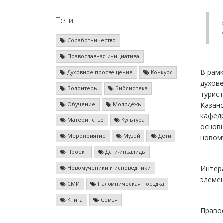
Теги
Соработничество
Православная инициатива
В рамк
Духовное просвещение
Конкурс
духове
Волонтеры
Библиотека
турист
Казанс
Обучение
Молодежь
кафедр
Материнство
Культура
основн
Мероприятие
Музей
Дети
новому
Проект
Дети-инвалиды
Интера
Новомученики и исповедники
элемен
СМИ
Паломническая поездка
Книга
Семья
Правос