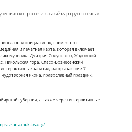
уристическо-просветительский маршрут по святым
авославная инициатива», совместно с
едийная и печатная карта, которая включает:
еликомученика Дмитрия Солунского, Жадовский
, Никольская гора, Спасо-Вознесенский
, интерактивные занятия, раскрывающие 7
, чудотворная икона, православный праздник,
бирской губернии, а также через интерактивные
impravkarta.mukcbs.org/